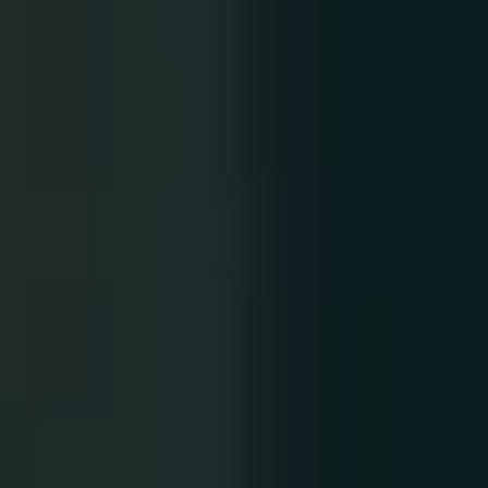
seja ainda mais baixa do que a atual dos sportsbooks, pois é
nisso que baseio minha aposta para esta noite. Com esta
linha de 208 pontos totais ofertada neste momento pelo
mercado, irei optar pelo Under nesta partida, como uma
excelente oportunidade de aposta para esta noite.
Under 208 @ 1.961
Registro Pessoal 24/25
31-25-4
PL: +3.38 units
Yield: +6.03%
APOSTA EM ABERTO
Palpite principal
Menos de 208.0
BROOKLYN NETS
-
ORLANDO MAGIC
ponto(s) asiáticos (Evento Completo)