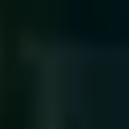
ODD ATUAL
1.96
APOSTAR
+18 | Ministério da Fazenda adverte: Aposta não é
investimento
Quem vai ganhar?
BROOKLYN NETS
29/11, 21:30
NBA 🇺🇸
X
ORLANDO MAGIC
0.00