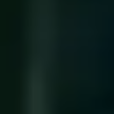
APOSTAR
+18 | Ministério da Fazenda adverte: Aposta não é
investimento
Jogue com responsabilidade.
Apostas não são meio de enriquecimento e podem levar à
perda de dinheiro. O jogo pode causar dependência: saiba
quando parar! Defina seus limites antes de começar.
Sobre o tipster
Jairo Almeida
Confira meu desempenho no último mês:
0