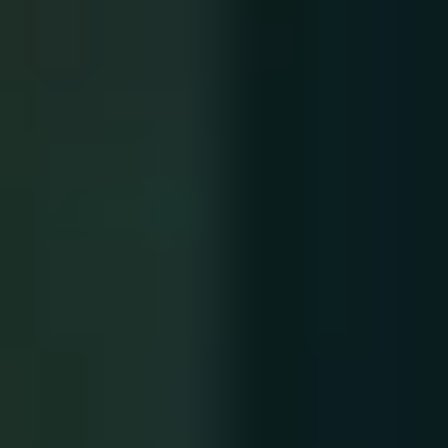
horário e prognóstico.
Jairo Almeida
0
palpites
Atualização
Tempo de leitura
6
min
Palpite em Destaque
Análise e dica de aposta para o jogo entre Brooklyn Nets e
Orlando Magic, partida válida pela temporada regular da NBA,
com início às 21h30 e com transmissão ao vivo para o Brasil
pelo NBA League Pass.
APOSTA EM ABERTO