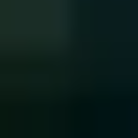
BARCLAYS CENTER
ESTÁDIO
NEW YORK CITY
LOCAL
Outros Mercados
1x2
Mais e Menos Pontos
Handicap Asiático
Não existem odds disponíveis para esse mercado nesse
momento.
Estatísticas H2H
APOSTA EM ABERTO
Palpite principal
Menos de 208.0
BROOKLYN NETS
-
ORLANDO MAGIC
ponto(s) asiáticos (Evento Completo)