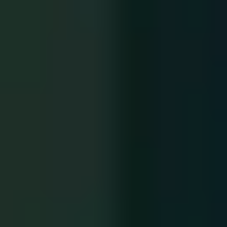
Melhores cassinos online
Links úteis
Quem somos
Jogo Responsável
Fale conosco
Casas Legalizadas
Jogos de cassino
Guia de Apostas
Palpites
Campeonatos
Casas Legalizadas
Jogos de cassino
Guia de Apostas
Palpites
Palpites Basquete
Palpites NBA 🇺🇸
Brooklyn Nets vs. Orlando Magic