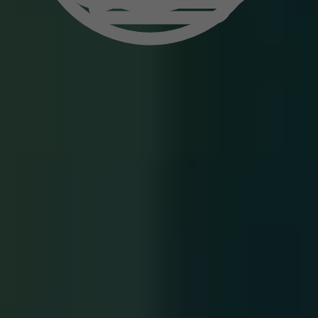
O aposta10 promove o
Jogo Responsável
. Proibido para
menores de 18 anos. Aposte com responsabilidade!
Lesões
Brooklyn Nets:
N. Claxton (GTD); D. Finney-Smith (GTD); C.
Johnson (GTD); J. Wilson (GTD); B. Bogdanovic (OUT); N.
Clowney (OUT); J. Martin (OUT); D. Schroder (OUT); D.
Sharpe (OUT); Cam Thomas (OUT)
Orlando Magic:
P. Banchero (OUT); G. Harris (OUT)
Linhas Projetadas
Spread projetado:
Orlando Magic -2.5
Total projetado:
210.5 pontos
Prognóstico