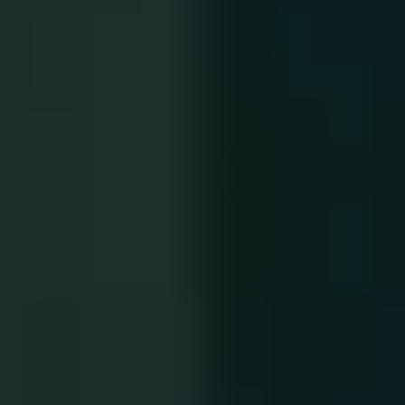
Palpite principal
X
Menos de 208.0
BROOKLYN NETS
-
ORLANDO MAGIC
ponto(s) asiáticos (Evento Completo)
ODD ATUAL
1.96
APOSTAR
+18 | Ministério da Fazenda adverte: Aposta não é
investimento
APOSTA EM ABERTO
Tripla do dia