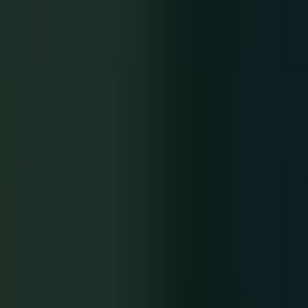
NFL 🇺🇸
Seattle Seahawks
X
Tampa Bay Buccaneers
Palpite: Munich Game -
Seattle Seahawks x Tampa