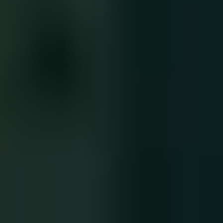
X
Over 45
SEATTLE SEAHAWKS
-
TAMPA BAY BUCCANEERS
ODD ATUAL
1.97
APOSTAR
+18 | Ministério da Fazenda adverte: Aposta não é
investimento
APOSTA EM ABERTO
Tripla do dia
ODD ATUAL
1.00