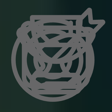
lesionado Ryan Jensen, foram os pontos mais problemáticos
da OL até aqui. Com pouco apoio do jogo terrestre, Brady
tem sido sobrecarregado nos passes, mas lançou apenas
uma interceptação em 9 partidas, mantendo rating de 90.5.
Por conta da piora na proteção, o quarterback não tem
optado por passes longos com tanta frequência e vem com
média de apenas 6,4yds por tentativa. Mike Evans e Chris
Godwin, que já perderam jogos por lesão nessa temporada,
ainda formam uma das melhores duplas de wide receivers da
liga e seguem sendo as principais opções do quarterback no
jogo aéreo. Pare escapar da pressão no pocket, também
tem trabalhado bastante em passes curtos com o running
back Leonard Fournette, que já realizou 42 recepções,
anotando 3 touchdowns. Novato, o tigh end Cade Otton,
surgiu como uma opção viável no jogo aéreo nas últimas
semanas, substituindo o lesionado Cameron Brate, que é
questionável para esse jogo. Cotton liderou o time com 68
jardas em recepções na vitória contra os Rams, anotando o
touchdown decisivo. Russell Gage, Scotty Miller e o veterano
Julio Jones, são algumas das outras opções de alvos