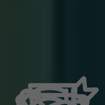
na temporada). Os visitantes entram em campo
abalados por
2 derrotas seguidas
e compartilham do
mesmo drama do rival: uma zaga frágil que sofre
2.33
gols por partida
e foi vazada em 78% do ano geral de
2026.
ℹ️
Tendência Histórica de Equilíbrio:
Tradicionalmente
conhecidas por jogos parelhos e de nível intermediário
na UEFA, o Azerbaijão tenta usar o fator Baku para se
impor fisicamente desde o primeiro minuto contra a
retranca maltesa.
Azerbaijão
✅ Vitórias: 1 | 🤝 Empates: 2 | ❌ Derrotas: 5 (Temporada
Geral 2026)
⚽ Gols marcados: 10 | 🛡️ Gols sofridos: 18
Malta