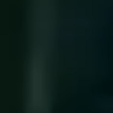
perda de dinheiro. O jogo pode causar dependência: saiba
quando parar! Defina seus limites antes de começar.
Sobre o tipster
José Bragança
Tipster profissional desde 2021, atualmente no Aposta10
desde 2026. Especialista em futebol português, saudita,
inglês e turco.
Confira meu desempenho no último mês:
107
Palpites criados
1.60
Odds Médias