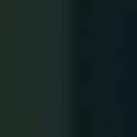
Diário de apostas
Palpites de hoje
Promoções
Campeonatos
Guia de Apostas
Casas de apostas legalizadas
Como apostar
Podcasts
Vídeos
Blog
Cassino
Jogos populares