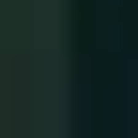
jogo amistoso.
APOSTA EM ABERTO
Palpite principal
X
Azerbaijão para vencer
AZERBAIJÃO
-
MALTA
ODD ATUAL
1.62
APOSTAR
NVBT Gaming Ltda., CNPJ 50.587.712/0001-27, Portaria
SPA/MF nº 249/2025
+18 | Ministério da Fazenda adverte:
Aposta não é investimento