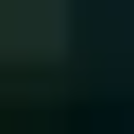
1x2
Mais e Menos Gols
Handicap Asiático
Não existem odds disponíveis para esse mercado nesse
momento.
Estatísticas H2H
APOSTA EM ABERTO
Palpite principal
Azerbaijão para vencer
AZERBAIJÃO
-
MALTA
ODD ATUAL
1.62
APOSTAR
NVBT Gaming Ltda., CNPJ 50.587.712/0001-27, Portaria
SPA/MF nº 249/2025
+18 | Ministério da Fazenda adverte: