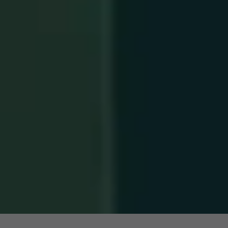
pton - Campeonato Inglês 24/