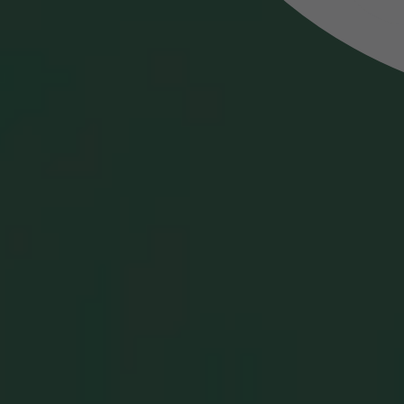
Nessa segunda-feira, dia 20 de Janeiro de 2025, o Chelsea 
Bridge, casa do Ipswich, às 17:00h(horário de Brasília). Confi
Onde assistir Chelsea x Wolverhampt
ESPN
Disney +
Chelsea
O Chelsea ocupa a 5ª colocação na Premier League. Na últim
Nas últimas 5 rodadas, o Chelsea obteve a seguinte sequênc