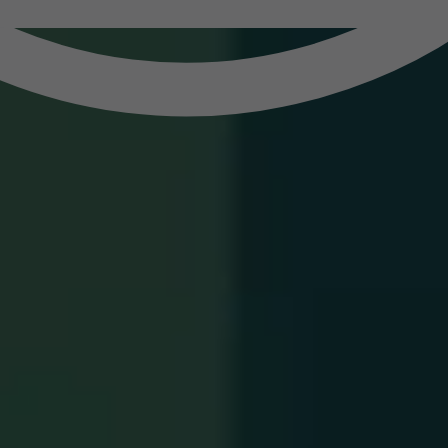
recebe o Wolverhampton, em jogo válido pela 22ª rodada da P
ra nosso palpite para esta partida!
on
a rodada, a equipe empatou, por 2x2, contra o Bournemouth.
ia de resultados: E-D-D-E-E