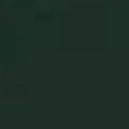
Diário de apostas
Palpites de hoje
Promoções
Campeonatos
Guia de Apostas
Casas de apostas legalizadas
Como apostar
Podcasts
Vídeos
Blog
Cassino
Jogos populares