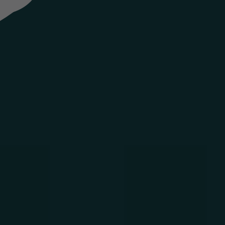
remier League 2024/2025! A partida acontece no Stamford