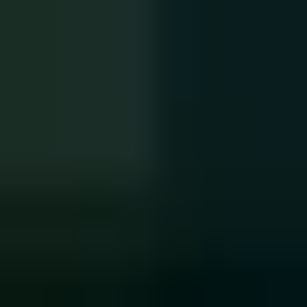
momento.
Estatísticas H2H
APOSTA EM ABERTO
Palpite principal
Imperatriz 0.0
IMPERATRIZ
-
SAMPAIO CORREA
ODD ATUAL
1.75
APOSTAR
+18 | Ministério da Fazenda adverte: Aposta não é
investimento
Quem vai ganhar?