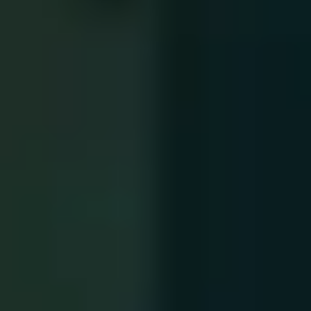
Campeonatos Estaduais
Imperatriz
0
X
0
Sampaio Correa
Palpite: Imperatriz x
Sampaio Corrêa