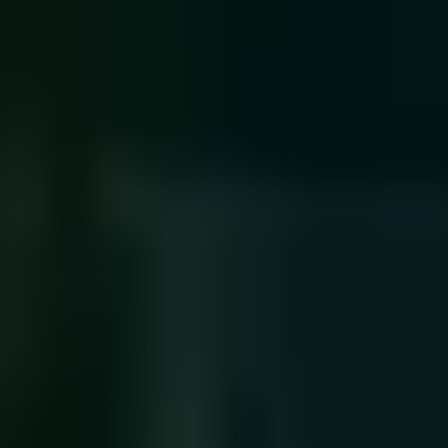
IMPERATRIZ
30/04, 19:30
CAMPEONATOS ESTADUAIS
X
SAMPAIO CORREA
0.00
X
0.00
0.00
Imperatriz 0.0
1.75
APOSTAR
+18 | Ministério da Fazenda adverte: Aposta não é
investimento
APOSTA EM ABERTO
Palpite principal