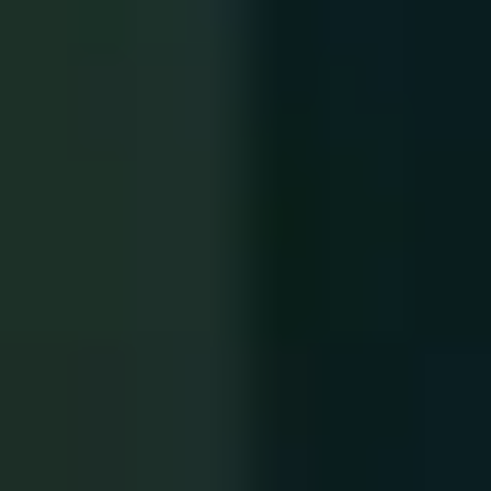
Fernando Pereira
171
palpites
Atualização
Tempo de leitura
3
min
Palpite em Destaque
Na quarta-feira, 30 de abril, às 19h no horário de Brasília,
Imperatriz e Sampaio Corrêa se enfrentam em jogo válido
pela partida de ida das semifinais do Campeonato
Maranhense 2025. O confronto acontece no Estádio Frei
Epifânio, em Imperatriz.
APOSTA EM ABERTO
Palpite principal