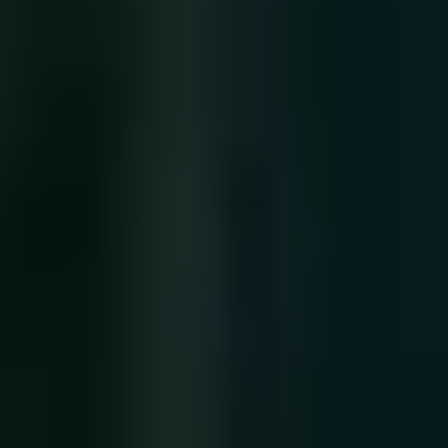
0.00
Houston Rockets para vencer
1.95
APOSTAR
HS do Brasil Ltda., CNPJ 47.123.407/0001-70, Portaria SPA/MF
nº 250/2025
+18 | Ministério da Fazenda adverte: Aposta não é
investimento
APOSTA GANHA
Palpite principal
Houston
HOUSTON ROCKETS
-
NEW YORK KNICKS
Rockets para vencer
ODD ATUAL
1.95