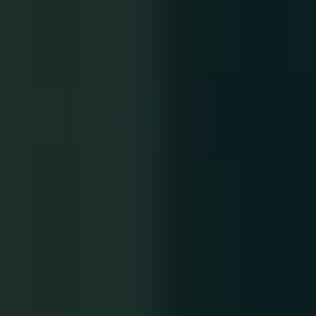
Bridges comanda em jogos e minutos, com Jalen Brunson
sendo a principal arma ofensiva.
Onde assistir Houston Rockets x New York
Knicks?
A partida será transmitida ao vivo para o Brasil de forma
exclusiva através do
Amazon Prime Video
.
O aposta10 promove o
Jogo Responsável
. Proibido para
menores de 18 anos. Jogue com responsabilidade!
APOSTA GANHA
Palpite principal
Houston
HOUSTON ROCKETS
-
NEW YORK KNICKS
Rockets para vencer
ODD ATUAL
1.95