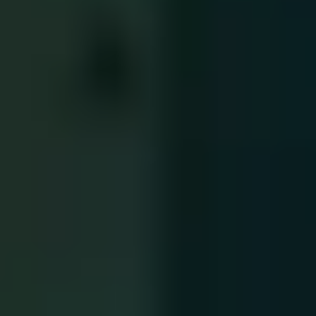
NBA 🇺🇸
Houston Rockets
111
X
94
New York Knicks
Houston Rockets x New York
Knicks Palpite, Onde Assistir,