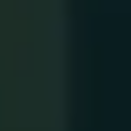
APOSTAR
HS do Brasil Ltda., CNPJ 47.123.407/0001-70, Portaria SPA/MF
nº 250/2025
+18 | Ministério da Fazenda adverte: Aposta não é
investimento
Onde Assistir
Houston Rockets
-
New
York Knicks
21:00 (BRASÍLIA)
HORA
TERÇA-FEIRA, 31 DE MARÇO DE 2026
DATA
TOYOTA CENTER
ESTÁDIO