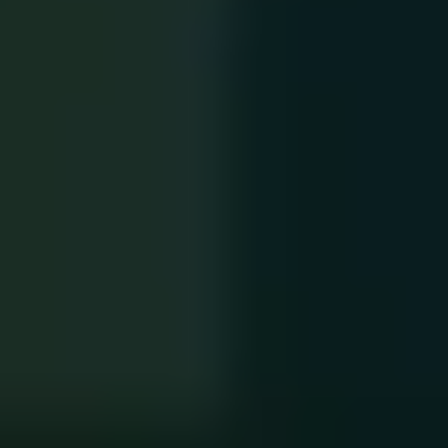
HOUSTON
LOCAL
Outros Mercados
1x2
Mais e Menos Pontos
Handicap Asiático
Não existem odds disponíveis para esse mercado nesse
momento.
Estatísticas H2H
APOSTA GANHA
Palpite principal
Houston
HOUSTON ROCKETS
-
NEW YORK KNICKS
Rockets para vencer
ODD ATUAL
1.95