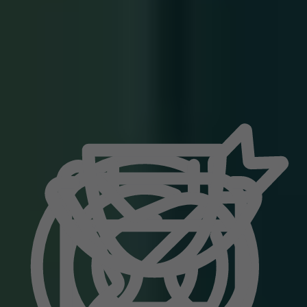
Vencedor do Jogo (Rockets):
Odd 1.90 na BetMGM -
O time da casa busca consolidar sua posição no Oeste
e aproveitar a instabilidade recente dos nova-
iorquinos.
Total de Pontos (Mais de 207.5):
Odd 1.33 na Bet365 -
Uma linha alternativa conservadora para dois ataques
que possuem estrelas como Kevin Durant e Jalen
Brunson.
Handicap (Knicks +1.5):
Odd 1.80 na Bet365 - Para
quem acredita que o New York, apesar das derrotas
recentes, manterá a partida decidida em uma posse de
bola.
As odds podem mudar de acordo com a movimentação do
mercado e proximidade do início do jogo.
Dica do Especialista