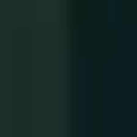
APOSTA GANHA
Palpite principal
X
Houston
HOUSTON ROCKETS
-
NEW YORK KNICKS
Rockets para vencer
ODD ATUAL
1.95
APOSTAR
HS do Brasil Ltda., CNPJ 47.123.407/0001-70, Portaria SPA/MF
nº 250/2025
+18 | Ministério da Fazenda adverte: Aposta não é
investimento