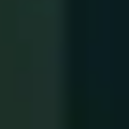
Estatísticas e Escalações
NBA (31/03)
José Bragança
100
palpites
Atualização
Tempo de leitura
3
min
Palpite em Destaque
Houston Rockets e New York Knicks se enfrentam no Toyota
Center, em Houston, em mais uma rodada da temporada
regular da NBA 2025/26 neste dia 31/03 às 21:00 (Brasília).
Confira o melhor palpite para este duelo.