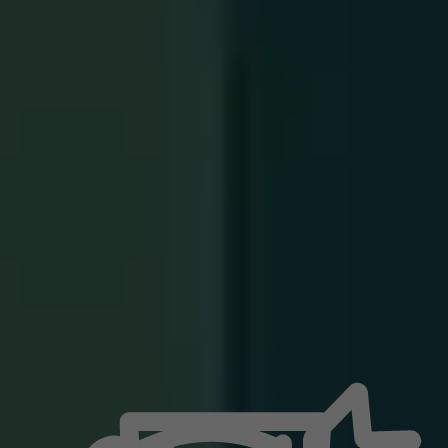
NBA 🇺🇸
Memphis Grizzlies
119
X
130
New York Knicks
APOSTA EM ABERTO
Palpite principal
MEMPHIS GRIZZLIES
-
NEW YORK KNICKS