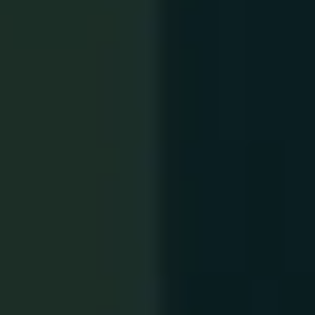
FEDEXFORUM
ESTÁDIO
MEMPHIS
LOCAL
Outros Mercados
1x2
Mais e Menos Pontos
Handicap Asiático
Não existem odds disponíveis para esse mercado nesse
momento.
Estatísticas H2H
APOSTA EM ABERTO
Palpite principal
MEMPHIS GRIZZLIES
-
NEW YORK KNICKS
ODD ATUAL