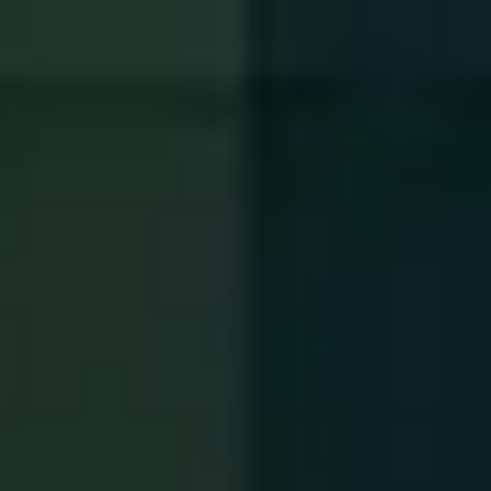
Diário de apostas
Palpites de hoje
Promoções
Campeonatos
Guia de Apostas
Casas de apostas legalizadas
Como apostar
Podcasts
Vídeos
Blog
Cassino
Jogos populares
Melhores cassinos online
Links úteis
Quem somos
Jogo Responsável
Fale conosco