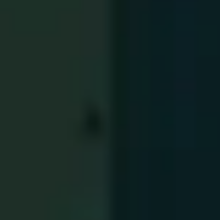
Diário de apostas
Palpites de hoje
Promoções
Campeonatos
Guia de Apostas
Casas de apostas legalizadas
Como apostar
Podcasts
Vídeos
Blog
Cassino
Jogos populares