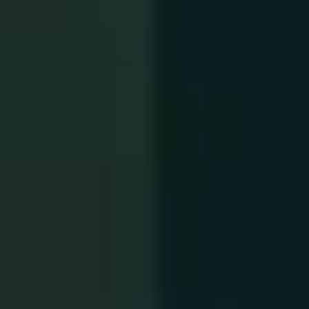
Melhores cassinos online
Links úteis
Quem somos
Jogo Responsável
Fale conosco
Casas Legalizadas
Jogos de cassino
Guia de Apostas
Palpites
Campeonatos
Casas Legalizadas
Jogos de cassino
Guia de Apostas
Palpites
Palpites Basquete
Palpites NBA 🇺🇸
Minnesota Timberwolves vs. Denver Nuggets