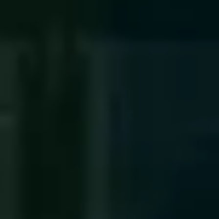
0.00
Aposte com melhor odd
0.00
APOSTAR
+18 | Ministério da Fazenda adverte: Aposta não é
investimento
APOSTA EM ABERTO
Palpite principal
MINNESOTA TIMBERWOLVES
-
DENVER NUGGETS
ODD ATUAL
APOSTAR
+18 | Ministério da Fazenda adverte: Aposta não é