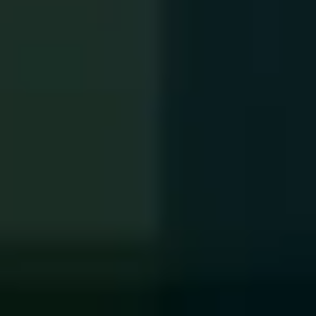
APOSTAR
+18 | Ministério da Fazenda adverte: Aposta não é
investimento
Quem vai ganhar?
MINNESOTA TIMBERWOLVES
25/04, 21:30
NBA 🇺🇸
X
DENVER NUGGETS
0.00
X
0.00