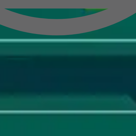
ança da chave.
do o topo da tabela.
Palpite em Gols
:
Mais de 1.5 pagando 
ervador seguimos no Campeonato Argentino, com
Racing x In
 do G8, com o 12º recebendo o 13º colocado.
a, e os times têm exatamente o mesmo número de gols marcad
o bem travado.
Palpite em Gols
: Menos de 1.5 no 1º tempo 
ador: