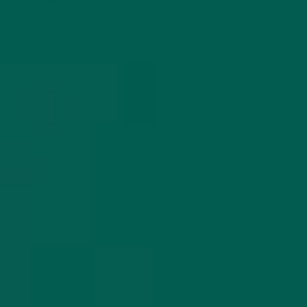
nto na Betnacional.