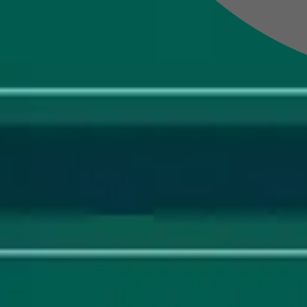
Em caso de vitória fora de casa, o Velez assume a lider
Conclusão
: Os melhores do grupo em campo, disputan
2️⃣ Segunda Aposta
Para nosso segundo e último jogo deste bilhete cons
Neste jogo, às 21h de Brasília, vemos duas equipes fora
O Racing soma apenas 1 ponto a mais do que o Rivadavi
Conclusão
: Campanhas fracas e promessa de um jog
Temos dois jogos selecionados para esse
Bilhete Conserv