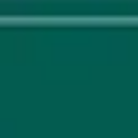
Temos dois jogos selecionados para esse
B
ilhete
Moderado
:
Probabilidades/Odds @4.79
O que precisamos para ganhar uma aposta nesse bilhete
pronto da BetNacional: