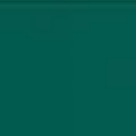
Diário de apostas
Palpites de hoje
Promoções
Campeonatos
Guia de Apostas
Casas de apostas legalizadas
Como apostar
Podcasts
Vídeos
Blog
Cassino
Jogos populares