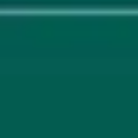
basta clicar no botão "copiar bilhete" e automaticamente ele
será enviado para sua página na BetNacional.
As odds são atualizadas periodicamente e estão sujeitas a
alterações sem aviso prévio.
Vamos aos
bilhetes prontos
usando como base os jogos
desta quarta-feira, dia
08/1
0/2025
:
🥫 Bilhete Pronto Conservador - para
o dia 08/10/2025
1️⃣
Primeira Aposta
Nosso primeiro jogo deste bilhete conservador será na
Colômbia, para
Águilas Doradas x Independiente
Medellin.
A partida pela 11ª rodada do Colombiano (Primera A -
Clausura), nesta quarta 17h30, opõe o mandante, 16º,
contra o visitante bem acima na tabela, 5º lugar.