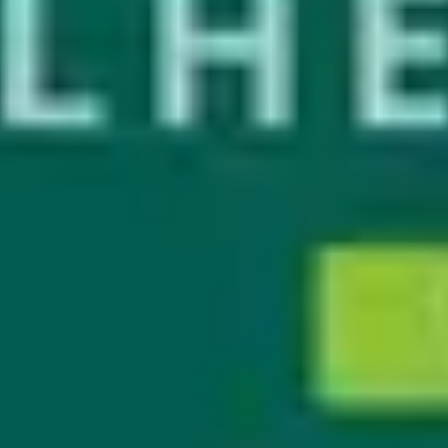
O LA vencer o Toronto.
O Águilas perder para o Independiente.
COPIAR O BILHETE NA BETNACIONAL
🧦 Bilhete Pronto Moderado - para o
dia 08/10/2025
1️⃣ Primeira Aposta
Nosso primeiro jogo deste bilhete moderado é dentro
do Campeonato Brasileiro da Série A, com
Mirassol x
Fluminense
às 21h de Brasília.
O torneio está pausado pela Data Fifa mas alguns jogos
atrasados finalmente acontecerão, como este da
rodada 13.
A equipe da casa tem melhor campanha, porém a fase
recente do Flu é melhor, com mais vitórias e menos
derrotas nos últimos 5 jogos.