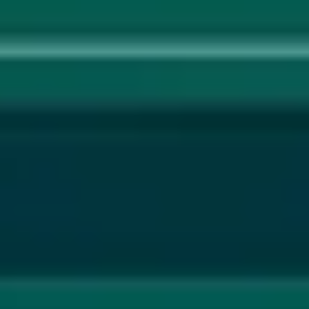
Bruno Pessa
28
palpites
Atualização
Tempo de leitura
4
min
Aqui no aposta10, criamos diariamente bilhetes prontos para
você apostar em jogos de futebol. São 3 modelos de
bilhetes:
As odds ficam próximas de 2 ou um
Bilhete
pouco mais ⬆️
Conservador
Bilhete
Pode atingir odds entre 3 e 5 ⬆️⬆️
Moderado
Nesta opção as odds podem passar de
Bilhete Ousado
6 ⬆️⬆️⬆️
É claro que você pode copiar todos os bilhetes se quiser,