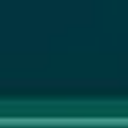
Diário de apostas
Palpites de hoje
Promoções
Campeonatos
Guia de Apostas
Casas de apostas legalizadas
Como apostar
Podcasts
Vídeos
Blog
Cassino
Jogos populares
Melhores cassinos online
Links úteis
Quem somos
Jogo Responsável
Fale conosco