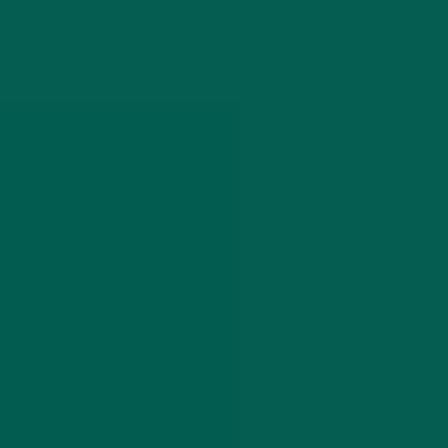
Temos dois jogos selecionados para esse Bilhete
Ousado
: