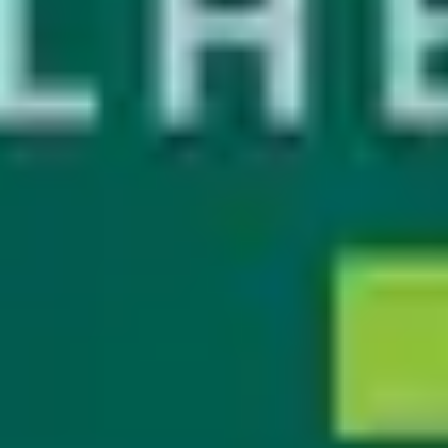
e vem de derrota em casa para o Mirassol, por 1 a 0.
Conclusão
: O fator casa pode ser o diferencial deste
duelo, vamos apoiar a recuperação do Inter.
Resultado
final e Ambos Marcam: Vitória do Inter e Sim
pagando @4.39.
2️⃣ Segunda Aposta
Nosso segundo jogo deste bilhete moderado também
será no Brasil, pela 24ª rodada do Campeonato
Brasileiro, com o clássico paulista entre
Santos x São
Paulo.
O Santos não vence há quatro jogos, nesse período
perdeu para o Vasco por 6 a 0. Na última rodada,
empatou com o Atlético-MG, por 1 a 1, fora de casa.
Do lado oposto, o São Paulo vem de derrota por 2 a 0
contra a LDU Quito, por 2 a 0, fora de casa, em jogo
válido pela ida da quartas de final da Copa Libertadores.
O Tricolor Paulista se complicou na competição e
precisa em paralelo dar atenção na Serie A. O time do
Morumbi está na 7ª posição, com 35 pontos, apenas