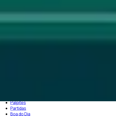
Sobre o autor
Alexandre Frazão
Confira meu desempenho no último mês:
0
Palpites criados
0.00
Odds Médias
Ver todas as dicas de Alexandre Frazão
Palpites
Partidas
Boa do Dia