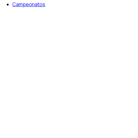
Campeonatos