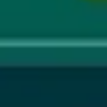
quatro atrás do Botafogo, quarto colocado.
Conclusão
: O anfitrião chega pressionado e sem seu
principal jogador de referência, aumentando as
chances de vitória do time visitante.
Dupla Hipótese:
Empate ou Vitória do São Paulo pagando @1.61
Temos dois jogos selecionados para esse
B
ilhete
Moderado
: