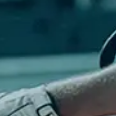
Melhores cassinos online
Links úteis
Quem somos
Jogo Responsável
Fale conosco
Casas Legalizadas
Jogos de cassino
Guia de Apostas
Palpites
Campeonatos
Casas Legalizadas
Jogos de cassino
Guia de Apostas
Blog
Como Apostar
Como apostar no Baseball