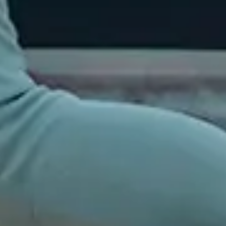
e por sua vez tentará rebater na direção do campo.