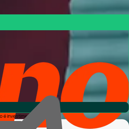
ão é investimento