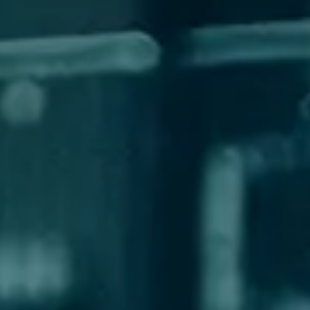
Diário de apostas
Palpites de hoje
Promoções
Campeonatos
Guia de Apostas
Casas de apostas legalizadas
Como apostar
Podcasts
Vídeos
Blog
Cassino
Jogos populares