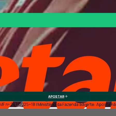
APOSTAR
/MF nº 247/2025
+18 | Ministério da Fazenda adverte: Aposta n