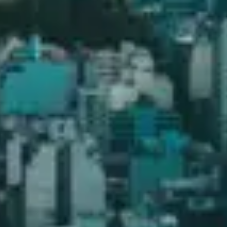
apostas esportivas e jogos de cassino online Playbonds
lançou uma promoção para os apaixonados
. A oferta da
plataforma já está disponível e vai durar
todo o mês de
junho
. A operadora promete
envolver os ganhadores em
uma experiência única por São Paulo.
Para concorrer a um dia especial, em celebração ao dia dos
namorados, os usuários deverão utilizar o PROMOCODE
LOVEPLAY nos depósitos acima de R$100,00 na plataforma da
Playbonds. A promoção já está valendo desde a última
quarta-feira (5) e estará vigente até o dia 30 do mês de
junho, segundo a operadora, "a época mais romântica do
ano".
"Love Play nas alturas! Celebre o Mês dos
Namorados com um Romance nas Alturas na
Playbonds!", destacou a marca.
O casal vencedor vai vivenciar uma
experiência exclusiva
por São Paulo,
com um indo
passeio de helicóptero.
Ainda,
os apaixonados vão jantar em um dos restaurantes mais