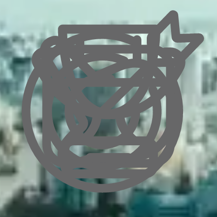
Love Play nas alturas!
Playbonds cria promoção
para namorados; saiba como
participar
Josias Pereira
0
palpites
Atualização
Tempo de leitura
2
min
Para celebrar o
Dia dos Namorados
, comemorado no Brasil
na próxima semana, em
12 de junho
, a
plataforma de