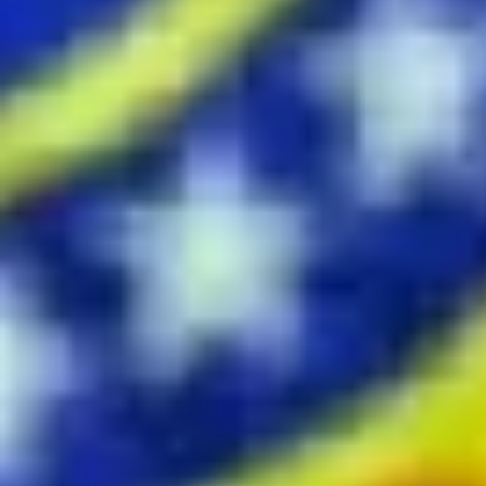
Coibir a publicidade de sites ilegais
Derrubá-los — ou seja, retirar do ar
Secar seu fluxo financeiro
“A gente começa a perceber que provavelmente esses p
prestam serviço para outras atividades ilegais”, diss
combustíveis e lavagem de dinheiro em fintechs. “Essa 
Contas intermediárias e “contas-ônib
A SPA levantou que, muitas vezes, as bets ilegais funcionam
são usadas para movimentar dinheiro, inclusive de operaçõ
“Esse cara aqui, ele tem o registro de um vendedor de 
de carros usados. Ele está fazendo outra coisa’.”
Ainda segundo o secretário, entre 300 a 400 contas desse tip
seu porte, não precisam de autorização do Banco Central pa
Antecendendo prazos e aumentando a