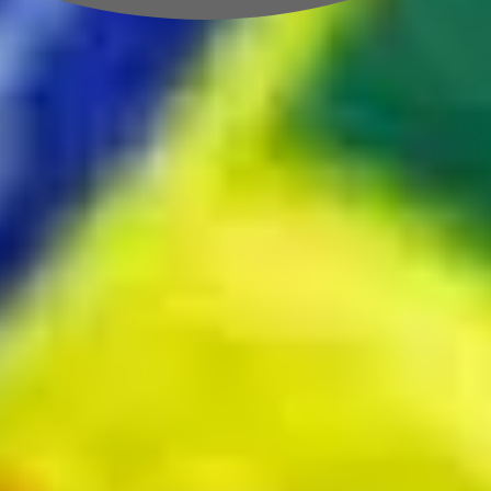
restadores de serviços, sejam as próprias instituições de
e à reportagem do Valor o secretário, duas semanas após mega
é a impressão que a gente tem.”
us”
 usando contas de prestadores de serviços financeiros como 
es aparentemente legais, mas também de atividades ilegais.
carros usados… Só que aí você vê um monte de transferências d
o já foram identificadas como sendo utilizadas por bets ilega
ra operar.
 fiscalização