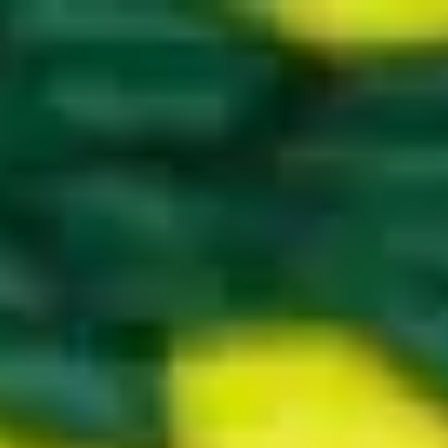
Diário de apostas
Palpites de hoje
Promoções
Campeonatos
Guia de Apostas
Casas de apostas legalizadas
Como apostar
Podcasts
Vídeos
Blog
Cassino
Jogos populares
Melhores cassinos online
Links úteis
Quem somos
Jogo Responsável
Fale conosco