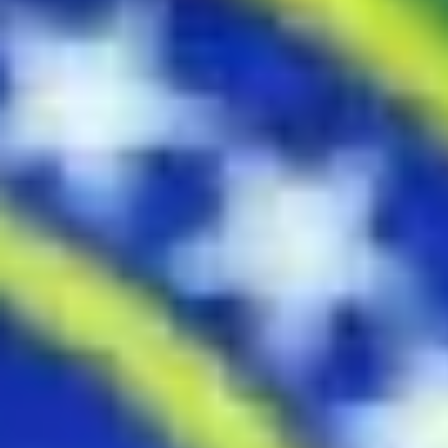
Melhores cassinos online
Links úteis
Quem somos
Jogo Responsável
Fale conosco
Casas Legalizadas
Jogos de cassino
Guia de Apostas
Palpites
Campeonatos
Casas Legalizadas
Jogos de cassino
Guia de Apostas
Blog
Mercado de Apostas
Pix, "padarias" e apostas ilegais: como a SPA está rastreando