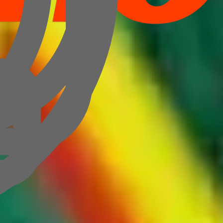
as esportivas ilegais, especialmente bancos e fintechs
lmente alvo da SPA (Secretaria de Prêmios e Apostas),
ra do radar desse último.
s: