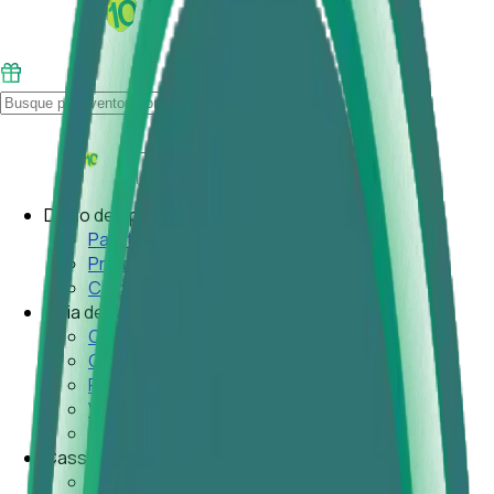
Diário de apostas
Palpites de hoje
Promoções
Campeonatos
Guia de Apostas
Casas de apostas legalizadas
Como apostar
Podcasts
Vídeos
Blog
Cassino
Jogos populares