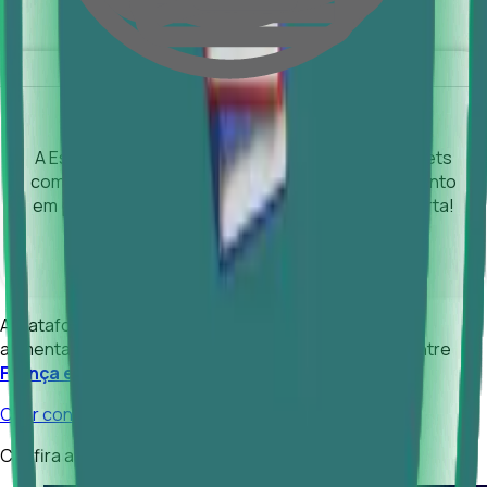
9.0
Nossa Avaliação
A Esportes da Sorte se colocou no mercado de bets
como um nome de forte apelo popular e investimento
em patrocínios e marketing. Experimente e se divirta!
CRIAR CONTA
A plataforma da
Esportes da Sorte
já lançou as odds
aumentadas e turbinadas para o grande confronto entre
França e Marrocos
pelas quartas de finais da
Copa
.
Criar conta na Esportes da Sorte
Confira as ofertas e escolha suas preferidas: