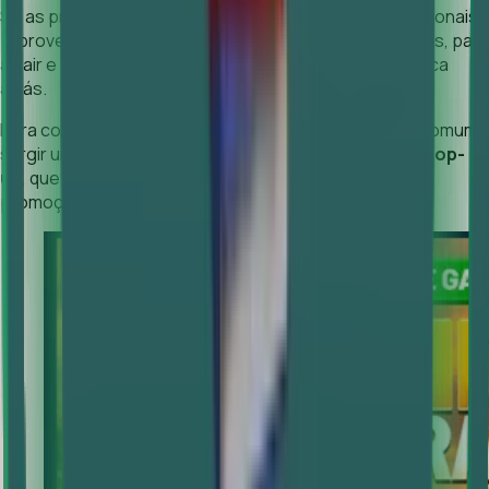
Se as principais casas oferecem promoções, seja sazonais
(aproveitando torneios de grande atratividade) ou fixas, para
atrair e premiar seus apostadores, o galera.bet não fica
atrás.
Para começar,
logo que você loga
na plataforma, é comum
surgir uma promo na tela em
destaque
, em forma de
pop-
up
, que pode ter duração de algumas horas, como a
promoção relâmpago do exemplo abaixo: