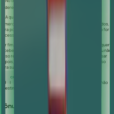
3️⃣ No terceiro formulário, preencha seus dados de
endereço, desde o CEP até cidade e Estado.
4️⃣ A quarta e última etapa começa solicitando e-mail e
número de telefone. É fundamental informar dados válidos,
para poder fazer as verificações de segurança quando for
necessário. 📧📞
Por fim, crie e confirme a senha, indicando também se quer
receber comunicados das promoções do galera.bet ou não.
Caso receba um código promocional, guarde-o para usar
depois, assim como a senha, que será a porta de acesso
para sua conta no site sempre. 🎫
CRIAR CONTA NO GALERA.BET
+18 | Ministério da Fazenda adverte: Aposta não é
investimento
Bônus e Promoções Galera.bet