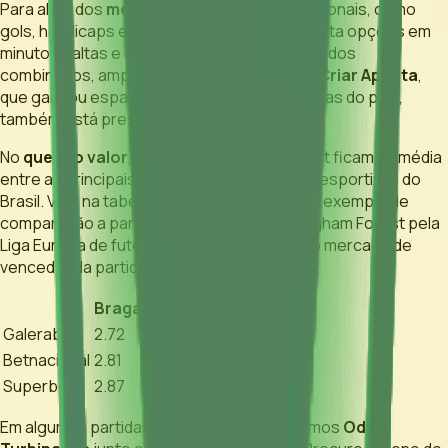
Para além dos
mercados de apostas
tradicionais, como
gols, handicaps e escanteios, o site apresenta opções em
minutos, faltas e cartões, assim como mercados
combinados, ampliando as odds. O recurso
Criar Aposta
,
que ganhou espaço nas melhores plataformas do país,
também está presente.
No
quesito valor
, as cotações da Galera Bet ficam na média
entre as principais plataformas de apostas esportivas do
Brasil. Veja na tabela abaixo, tomando como exemplo de
comparação a partida entre Braga e Nottingham Forest pela
Liga Europa de futebol, nas odds pré-live do mercado de
vencedor da partida.
Braga
Empate
Nott Forest
Galerabet
2.72
3.10
2.56
Betnacional
2.81
3.26
2.52
Superbet
2.87
3.10
2.62
Em algumas partidas, no pré live, encontramos
Odds