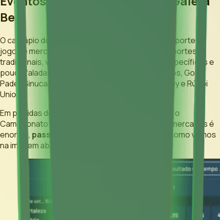
Eventos, Mercados e Odds da Galera
Bet
O cardápio do galera.bet é farto, não faltando esportes,
jogos e mercados para se apostar. Além dos esportes
tradicionais, você encontra modalidades bem específicas e
pouco faladas, como Badminton, Críquete, Dardos, Golfe,
Padel, Sinuca e variações do Rúgbi (Liga de Rugby e Rúgbi
Union).
Em partidas de competições importantes, como o
Campeonato Brasileiro da Série A, o número de mercados é
enorme,
passando de 100
em todos os jogos, como vemos
na imagem abaixo: