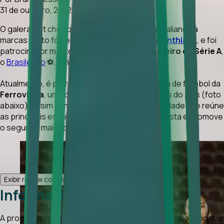
31 de outubro, 2022
.
Atualizado há 11 dias
O galera.bet chegou ao mercado nacional se aliando a
marcas muito fortes no esporte, como o
Corinthians
, e foi
patrocinador master do
Campeonato Brasileiro da Série A
,
o
Brasileirão
⚽️, em 2022.
Atualmente, é patrocinador da equipe feminina de futebol da
Ferroviária
, uma das mais fortes e tradicionais do país (
foto
abaixo
), assim como patrocina a
Liga SP
, entidade que reúne
as principais escolas de samba da capital paulista e promove
o segundo maior desfile do Brasil.
Exibir review completo
Informações gerais
A proposta dela é ser a casa da galera. Se você quer apostar