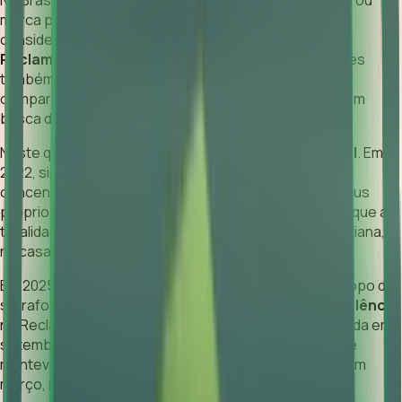
No Brasil, um critério para avaliarmos se uma empresa ou
marca presta um bom serviço e agrada aos clientes é
considerarmos as reclamações dirigidas a ela no site
Reclame Aqui
. No mundo das apostas, os apostadores
também utilizam o Reclame Aqui como canal para
compartilharem problemas e pressionarem os sites em
busca de solução rápida.
Neste quesito,
a evolução da Galera Bet foi notável
. Em
2022, simplesmente não respondia no Reclame Aqui,
concentrando todo seu atendimento ao cliente em seus
próprios canais. Em 2023, passou a responder quase que a
totalidade das reclamações, mas a nota geral era mediana,
na casa dos 6 de média, numa escala de 0 a 10.
Em 2025, notamos que a média subiu para perto do "topo do
sarrafo" e a Galera Bet se tornou uma
marca de excelência
no Reclame Aqui, com Selo RA 1000 e nota 9.6, verificada em
setembro, e 9.4, em novembro. Em janeiro de 2026, se
manteve na média, com 9.5, e depois
subiu para 9.7
em
março, mantendo a pontuação em abril.