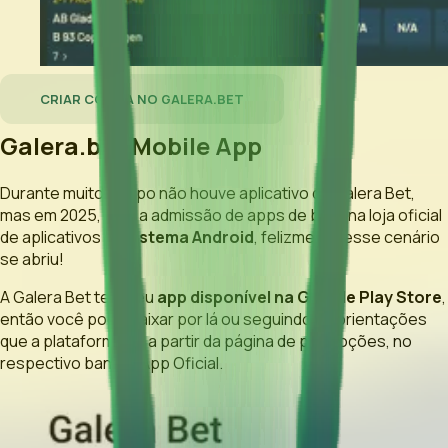
CRIAR CONTA NO GALERA.BET
Galera.bet Mobile App
Durante muito tempo não houve aplicativo da Galera Bet,
mas em 2025, com a admissão de apps de bets na loja oficial
de aplicativos do
sistema Android
, felizmente esse cenário
se abriu!
A Galera Bet tem seu
app disponível na Google Play Store
,
então você pode baixar por lá ou seguindo as orientações
que a plataforma dá a partir da página de promoções, no
respectivo banner App Oficial.