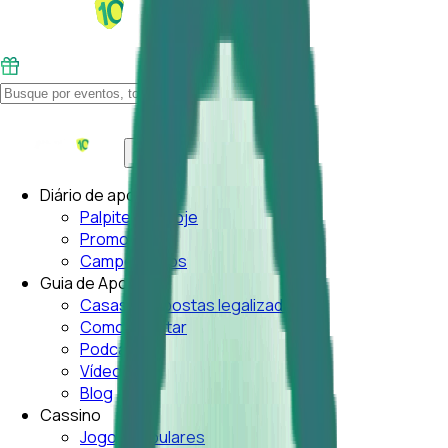
Diário de apostas
Palpites de hoje
Promoções
Campeonatos
Guia de Apostas
Casas de apostas legalizadas
Como apostar
Podcasts
Vídeos
Blog
Cassino
Jogos populares