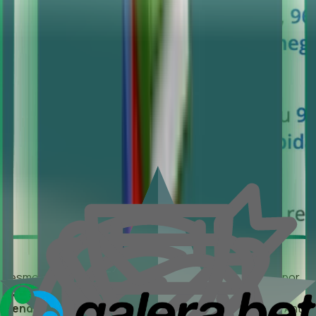
Mesmo assim, se você precisar contatar o galera.bet, por
qualquer motivo que seja,
prefira os canais de
atendimento da casa
, como o chat disponível no site. Antes