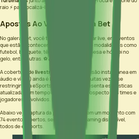
Turbinadas
junto aos demais mercados. Procure o ícone do
raio ⚡️ para localizá-las.
Apostas Ao Vivo na Galera Bet
No galera.bet, você também pode apostar live, em eventos
que estão acontecendo no momento, de modalidades como
futebol, basquete, tênis, vôlei, tênis de mesa e hóquei no
gelo, entre outras. ⚽️🏀🎾🏐🏓🏒
A cobertura de
livestreaming
(transmissão instantânea em
áudio e vídeo) ainda é
bem modesta
(muitas vezes se
restringindo a eSports), mas o site apresenta estatísticas
atualizadas em tempo real, além do retrospecto dos times e
jogadores envolvidos. 📊
Abaixo veja captura da página Ao Vivo em um momento com
74 eventos abertos, sendo 3 com streaming disponível,
todos de e-Sports.