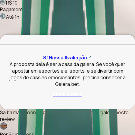
R$ 10
Pagamento
Até 1h
CRIAR CONTA
8.1
Nossa Avaliação
A proposta dela é ser a casa da galera. Se você quer
apostar em esportes e e-sports, e se divertir com
jogos de cassino emocionantes, precisa conhecer a
Galera.bet.
CRIAR CONTA
Saiba mais sobre a plataforma de apostas da galera neste
review
Por
Bruno Pessa