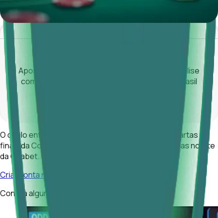
8.5
Nossa Avaliação
Apostas em esportes na OnaBet. Confira a análise
completa do site autorizado para operar no Brasil
CRIAR CONTA
O duelo entre
França e Marrocos
, que abre as quartas de
finais da Copa, está com probabilidades aumentadas no site
da Onabet.
Criar conta na Onabet
Confira algumas em destaque abaixo: