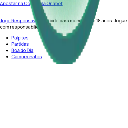
Apostar na Copa pela Onabet
Jogo Responsável
. Proibido para menores de 18 anos. Jogue
com responsabilidade!
Palpites
Partidas
Boa do Dia
Campeonatos