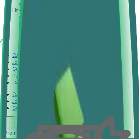
Melhores cassinos online
Links úteis
Quem somos
Jogo Responsável
Fale conosco
Casas Legalizadas
Jogos de cassino
Guia de Apostas
Palpites
Campeonatos
Casas Legalizadas
Jogos de cassino
Guia de Apostas
Promoções de Apostas
Onabet