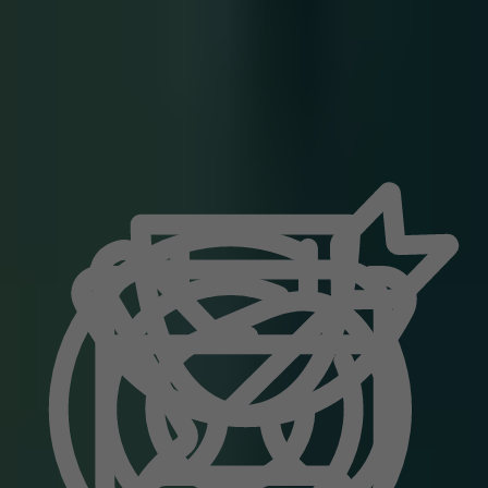
acabou sofrendo 5 sacks, tendo sofrido sacks 8,9% dos
dropbacks nessa temporada. O right tackle La'el Collins, que
tem sido um dos problemas da OL nessa temporada, é
questionável para esse jogo, enquanto o left tackle Jonah
Williams, que foi um dos poucos pontos sólidos da OL no ano
passado, já permitiu 8 sacks nessa temporada, maior marca
de um jogador da posição. Pelo interior da OL, o center Ted
Karras e o guard Alex Cappa, estiveram bem, mas Cordell
Volson, uma escolha de 4° rodada no último draft, tem se
saído mal na proteção. Alvo favorito de Burrow, Ja'Marr
Chase desfalcou a equipe na derrota contra os Browns e
também está fora dessa partida. Chase lidera o time com 47
recepções para 605 jardas e 6 touchdowns nessa
temporada. Na ausência de Chase, Burrow variou bastante
os passes no último jogo, fazendo bastante uso do running
back Joe Mixon em passes curtos, mas também acionando
os wide receivers Tee Higgins e Tyler Boyd e o tigh end
Hayden Hurst. Higgins e Boyd combinaram para 997 jardas
em recepções e 7 touchdowns nessa temporada, enquanto
Hurst agarrou 76,7% dos passes lançados em sua direção,