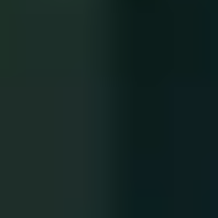
Diário de apostas
Palpites de hoje
Promoções
Campeonatos
Guia de Apostas
Casas de apostas legalizadas
Como apostar
Podcasts
Vídeos
Blog
Cassino
Jogos populares