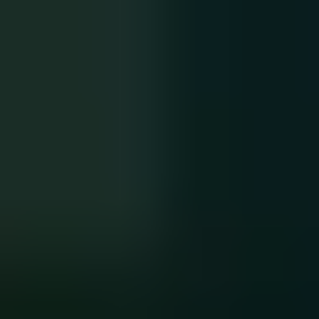
Palpite:
Cincinnati Bengals -7,5 @2.09 na Pinnacle
NFL - Season 2022/23
Recorde:
18-19-2 (48%), -3,04und
ODD Média:
1.89
ROI%:
-7,8%
Handicaps: 18
-16-2 (52%), -0,04und
Totais:
0-2 (0%), -2,00und
ML:
0-1 (0%), -1,00und
Site:
18-16-2 (52%), -0,04und
Youtube:
0-3 (0%), -3,00und
APOSTA GANHA
Palpite principal