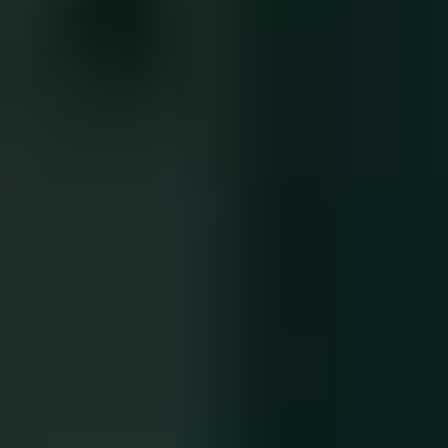
X
Cincinnati
CAROLINA PANTHERS
-
CINCINNATI BENGALS
Bengals -7,5
ODD ATUAL
2.09
APOSTAR
+18 | Ministério da Fazenda adverte: Aposta não é
investimento
APOSTA EM ABERTO
Tripla do dia
ODD ATUAL
1.00