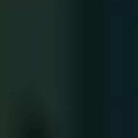
Gustavo Zambrano
0
palpites
Atualização
Tempo de leitura
12
min
Palpite em Destaque
Análise e dica de aposta para a partida entre Carolina
Panthers e Cincinnati Bengals, válida pela semana 09 da NFL,
com início às 15:00.
APOSTA GANHA
Palpite principal