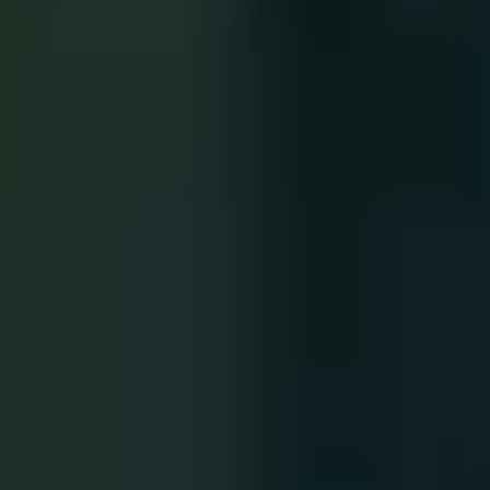
Diário de apostas
Palpites de hoje
Promoções
Campeonatos
Guia de Apostas
Casas de apostas legalizadas
Como apostar
Podcasts
Vídeos
Blog
Cassino
Jogos populares