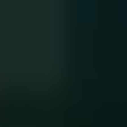
NFL - Season 2022/23
Recorde:
25-28-3 (47%), -5,29und
ODD Média:
1.91
ROI%:
-9,5%
Handicaps:
24-24-3 (50%), -2,22und
Totais:
1-3 (25%), -2,07und
ML:
0-1 (0%), -1,00und
Site:
25-22-3 (53%), +0,71und
Youtube:
0-6 (0%), -6,00und
APOSTA GANHA
Palpite principal
Pittsburgh
PITTSBURGH STEELERS
-
INDIANAPOLIS COLTS