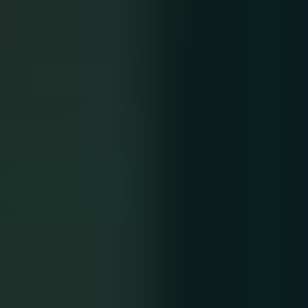
APOSTA EM ABERTO
Tripla do dia
ODD ATUAL
1.00
APOSTAR
+18 | Ministério da Fazenda adverte: Aposta não é
investimento
O Monday Night Football que encerrra a semana 12 de jogos
da temporada da NFL, traz um confronto entre Pittsburgh
Steelers e Indianapolis Colts. A partida terá transmissão ao
vivo para o Brasil pela ESPN2.
Local do evento:
Indianapolis – Indiana