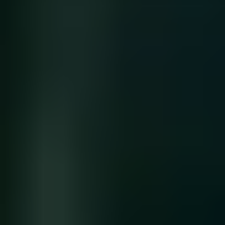
APOSTAR
+18 | Ministério da Fazenda adverte: Aposta não é
investimento
Jogue com responsabilidade.
Apostas não são meio de enriquecimento e podem levar à
perda de dinheiro. O jogo pode causar dependência: saiba
quando parar! Defina seus limites antes de começar.
Sobre o tipster
Gustavo Zambrano
Confira meu desempenho no último mês: