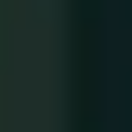
NFL 🇺🇸
Pittsburgh Steelers
X
Indianapolis Colts
Palpite: Monday Night
Football - Pittsburgh