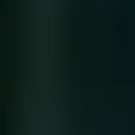
INDIANAPOLIS COLTS
0.00
X
0.00
0.00
Pittsburgh Steelers +2,5
2.01
APOSTAR
+18 | Ministério da Fazenda adverte: Aposta não é
investimento
APOSTA GANHA
Palpite principal
Pittsburgh
PITTSBURGH STEELERS
-
INDIANAPOLIS COLTS
Steelers +2,5
ODD ATUAL
2.01