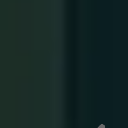
Estatística
A análise do tipster José Bragança destaca que
o Al-Hilal
Saudi FC ainda não perdeu na temporada após 40 jogos
oficiais e tem um aproveitamento de 75% de vitórias.
ℹ️
Invencibilidade Absoluta:
O Al-Hilal Saudi FC ainda não perdeu
na temporada após 40 jogos oficiais.
ℹ️
Cenário de Gols:
O Al Sadd marcou em 90% dos seus jogos,
mas sofreu gols em 80%. Sua média de gols sofridos é de 1.88 por
jogo.
ℹ️
Volume Ofensivo:
O Al-Hilal mantém uma média de 2.48 gols por
partida.
Al-Hilal
✅
Vitórias:
30 | 🤝
Empates:
10 | ❌
Derrotas:
0 (nesta
temporada)
⚽
Gols marcados:
99 | 🛡️
Gols sofridos:
33