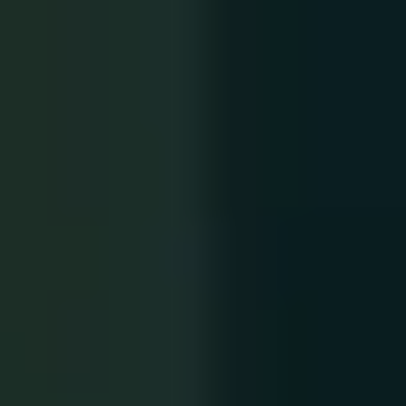
APOSTA EM ABERTO
Palpite principal
Al Hilal para vencer
AL HILAL
-
AL-SADD
ODD ATUAL
1.48
APOSTAR
SPRBT Interactive Brasil Ltda., CNPJ 54.071.596/0001-40,
Portaria SPA/MF nº 2.090/2024
+18 | Ministério da Fazenda
adverte: Aposta não é investimento
Onde Assistir
Al Hilal
-
Al-Sadd
15:00 (BRASÍLIA)
HORA