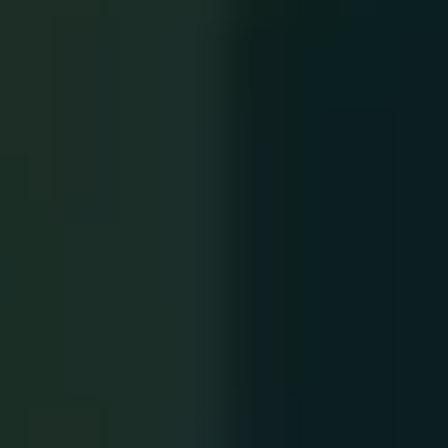
Tendência baseada no abismo de regularidade entre as
equipes. O Al-Hilal venceu 30 de 40 jogos no ano, enquanto o
Al Sadd perdeu 38% dos seus confrontos e possui uma
defesa muito vulnerável (75 gols sofridos).
👉 [APOSTAR NA BETMGM]
🚀 Palpite Ousado: Al-Hilal vence e Ambas
Marcam (Sim)
Assimetria baseada no "Motor do Jogo". Embora o Al-Hilal
seja amplamente favorito, o Al Sadd marcou gols em 12
partidas consecutivas. Cruzando a eficiência ofensiva do
visitante (90%) com o fato de o Al-Hilal ter sofrido gols em
58% dos seus jogos, o valor está na vitória mandante com
gols de ambos.
👉 [APOSTAR NA BET365]