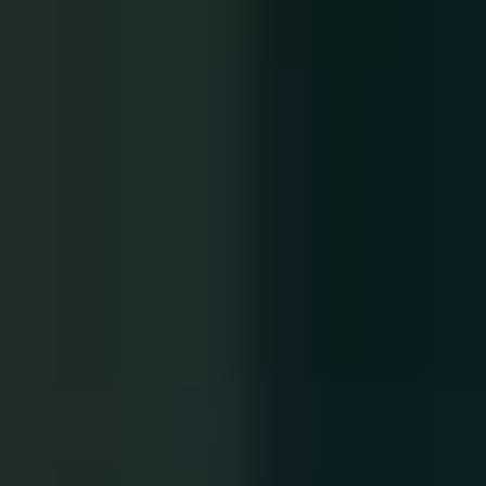
League Elite nesta segunda-feira (13/04), às 15:00 (Brasília).
Confira o melhor palpite para este encontro.
APOSTA EM ABERTO
Palpite principal
X
Al Hilal para vencer
AL HILAL
-
AL-SADD
ODD ATUAL
1.48
APOSTAR
SPRBT Interactive Brasil Ltda., CNPJ 54.071.596/0001-40,
Portaria SPA/MF nº 2.090/2024
+18 | Ministério da Fazenda