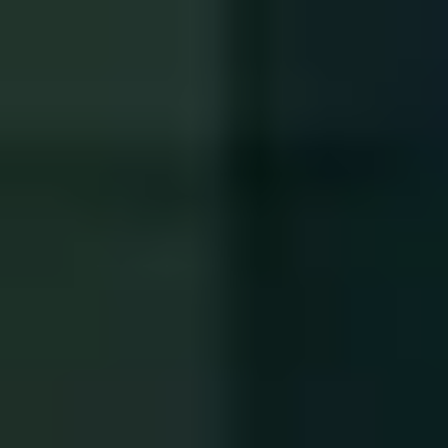
Diário de apostas
Palpites de hoje
Promoções
Campeonatos
Guia de Apostas
Casas de apostas legalizadas
Como apostar
Podcasts
Vídeos
Blog
Cassino
Jogos populares
Melhores cassinos online
Links úteis
Quem somos
Jogo Responsável
Fale conosco