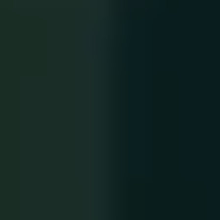
1x2
Mais e Menos Gols
Handicap Asiático
Não existem odds disponíveis para esse mercado nesse
momento.
Tabela de classificação
#
Equipe
P
G
W
D
L
GD
5
Bahia
32
21
8