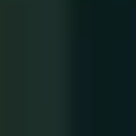
APOSTA EM ABERTO
Tripla do dia
ODD ATUAL
1.00
APOSTAR
+18 | Ministério da Fazenda adverte: Aposta não é
investimento
O aposta10 promove o
Jogo Responsável
. Proibido para
menores de 18 anos. Jogue com
responsabilidade! MINISTÉRIO DA FAZENDA ADVERTE:
APOSTA NÃO É INVESTIMENTO!
Bahia x Red Bull Bragantino: Palpite, Onde Assistir e
Escalações – Campeonato Brasileiro
Nesta quarta-feira, Bahia x Red Bull Bragantino abrem a 7ª
rodada do Campeonato Brasileiro. O jogo será disputado a