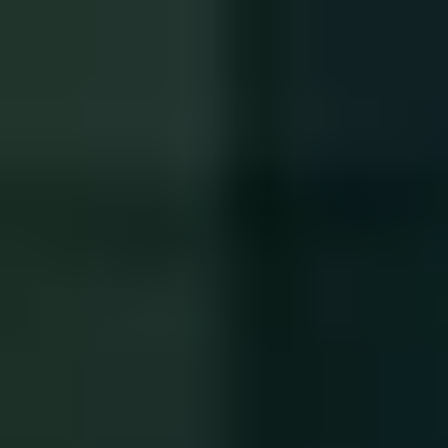
Diário de apostas
Palpites de hoje
Promoções
Campeonatos
Guia de Apostas
Casas de apostas legalizadas
Como apostar
Podcasts
Vídeos
Blog
Cassino
Jogos populares
Melhores cassinos online
Links úteis
Quem somos
Jogo Responsável
Fale conosco