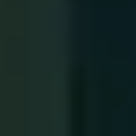
partir das 19h (de Brasília), na Arena Fonte Nova. Confira o
melhor palpite para o confronto.
Palpite Rápido Bahia x Red Bull Bragantino
Tipo
Palpite
Justificativa
Odds/Casa
Tricolor é o
🏆
Bahia para
favorito do
1.93 na
Betnaci
vencer
Recomendada
confronto
Bahia para
Bahia deve se
marcar o 1º
🛡️
Baixo risco
lançar ao
1.69 na
Betnaci
gol do
ataque
jogo
Massa Bruta
Red Bull
pode se