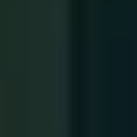
Bragantino
aproveitar o
🚀
Ousada
3.84 na
Betnaci
para
jejum do
vencer
Bahia em
casa
Onde assistir Bahia x Red Bull
Bragantino ao vivo - Informações do
jogo
📅
Data: 18/03/26
📍
Local: Salvador
🏟️
Estádio:
Arena Fonte Nova (Bahia, Brasil)
📺
Transmissão
Streaming
:
Sem transmissão
TV Aberta/Fechada: Premiere