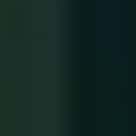
APOSTA GANHA
Palpite principal
X
Bahia / Empate
BAHIA
-
RED BULL BRAGANTINO
ODD ATUAL
1.14
APOSTAR
HS do Brasil Ltda., CNPJ 47.123.407/0001-70, Portaria SPA/MF
nº 250/2025
+18 | Ministério da Fazenda adverte: Aposta não é
investimento