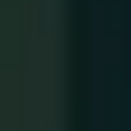
Melhores cassinos online
Links úteis
Quem somos
Jogo Responsável
Fale conosco
Casas Legalizadas
Jogos de cassino
Guia de Apostas
Palpites
Campeonatos
Casas Legalizadas
Jogos de cassino
Guia de Apostas
Palpites
Palpites Futebol
Palpites Brasileirão 2026 🇧🇷
Bahia vs. Red Bull Bragantino