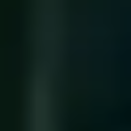
HS do Brasil Ltda., CNPJ 47.123.407/0001-70, Portaria SPA/MF
nº 250/2025
+18 | Ministério da Fazenda adverte: Aposta não é
investimento
Jogue com responsabilidade.
Apostas não são meio de enriquecimento e podem levar à
perda de dinheiro. O jogo pode causar dependência: saiba
quando parar! Defina seus limites antes de começar.
Sobre o tipster
Rafael Takacs
Confira meu desempenho no último mês:
99