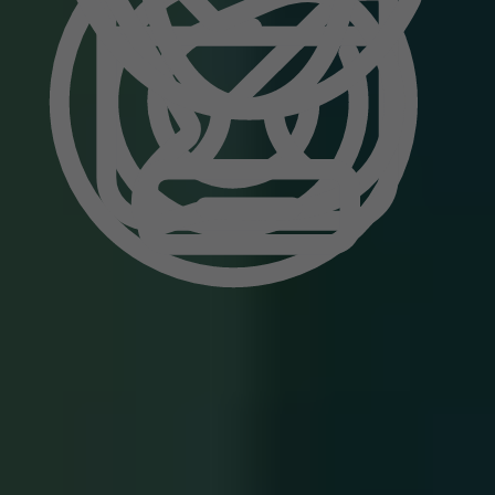
O Sport está rebaixado para a Série B. O Leão tem uma
campanha pífia e decepcionou o torcedor. Nos últimos
compromissos do ano, os jogos servem de reflexão para
que o time analisar alguma peça que possa continuar.
🥅 Média de Gols do Sport
O Sport está com a marca de 28 gols a favor e 69 gols
contra.
🎮 Retrospecto recente do confronto:
Bahia 2 x 1 Sport
Sport 6 x 0 Bahia
Sport 1 x 0 Bahia
Bahia 1 x 0 Sport
Sport 3 x 2 Bahia