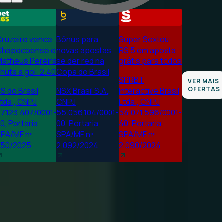
Cruzeiro vence
Bônus para
Super Sextou:
Chapecoense e
novas apostas
R$ 5 em aposta
Matheus Pereira
se der red na
grátis para todos
huta a gol: 2.40
Copa do Brasil
SPRBT
VER MAIS
OFERTAS
S do Brasil
NSX Brasil S.A.,
Interactive Brasil
tda., CNPJ
CNPJ
Ltda., CNPJ
7.123.407/0001-
55.056.104/0001-
54.071.596/0001-
0, Portaria
00, Portaria
40, Portaria
SPA/MF nº
SPA/MF nº
SPA/MF nº
250/2025
2.092/2024
2.090/2024
Acontecimentos Borussia
Dortmund x Mainz 05