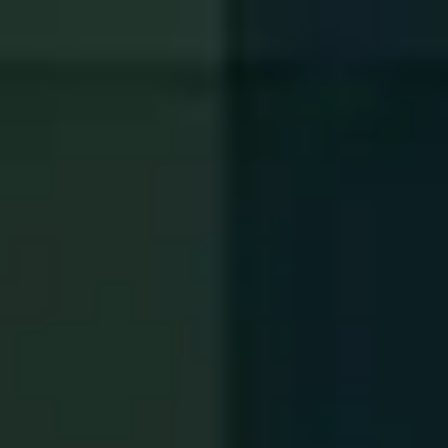
Diário de apostas
Palpites de hoje
Promoções
Campeonatos
Guia de Apostas
Casas de apostas legalizadas
Como apostar
Podcasts
Vídeos
Blog
Cassino
Jogos populares
Melhores cassinos online
Links úteis
Quem somos
Jogo Responsável
Fale conosco