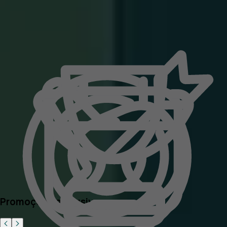
Alemão - Bundesliga 🇩🇪
Borussia Dortmund
3
X
1
Mainz 05
Promoções exclusivas