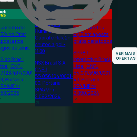
Botafogo x
Aumento de
Super Sextou:
Fluminense: A.
5% no Criar
R$ 5 em aposta
Cabral e Hulk 2+
Aposta nos
grátis para todos
chutes a gol -
ogos de tênis
11.00
SPRBT
VER MAIS
OFERTAS
S do Brasil
Interactive Brasil
NSX Brasil S.A.,
tda., CNPJ
Ltda., CNPJ
CNPJ
7.123.407/0001-
54.071.596/0001-
55.056.104/0001-
0, Portaria
40, Portaria
00, Portaria
SPA/MF nº
SPA/MF nº
SPA/MF nº
250/2025
2.090/2024
2.092/2024
Acontecimentos Braga x
Bodø/Glimt