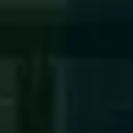
61
'
Adrian Marin
/
Yuri Ribeiro
64
'
Sikou Niakate
66
'
Sikou Niakate
67
'
Sikou Niakate
68
'
Sondre Auklend
/
Sondre Brunstad Fet
68
'
Sondre Soerli
/
Philip Zinckernagel
71
'
Roger Fernandes
/
Paulo Oliveira
74
'
Runar Espejord
/
Isak Dybvik
81
'
Victor Gomez
/
Ismael Gharbi