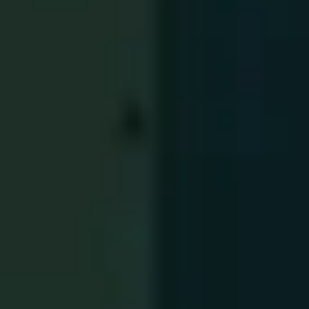
Diário de apostas
Palpites de hoje
Promoções
Campeonatos
Guia de Apostas
Casas de apostas legalizadas
Como apostar
Podcasts
Vídeos
Blog
Cassino
Jogos populares