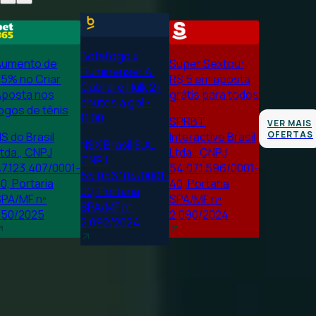
Botafogo x
Aumento de
Super Sextou:
Fluminense: A.
5% no Criar
R$ 5 em aposta
Cabral e Hulk 2+
Aposta nos
grátis para todos
chutes a gol -
ogos de tênis
11.00
SPRBT
VER MAIS
OFERTAS
S do Brasil
Interactive Brasil
NSX Brasil S.A.,
tda., CNPJ
Ltda., CNPJ
CNPJ
7.123.407/0001-
54.071.596/0001-
55.056.104/0001-
0, Portaria
40, Portaria
00, Portaria
SPA/MF nº
SPA/MF nº
SPA/MF nº
250/2025
2.090/2024
2.092/2024
Acontecimentos Burnley x
Brighton & Hove Albion