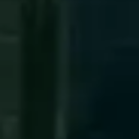
75
'
Georginio Rutter
/
Danny Welbeck
75
'
Carlos Baleba
/
Jack Hinshelwood
80
'
Kaoru Mitoma
/
Yankubah Minteh
82
'
Florentino Luis
/
Armando Broja
82
'
Quilindschy Hartman
/
Lucas Pires
82
'
Bashir Humphreys
/
Kyle Walker
88
'
Joel Veltman
/
Diego Gomez
89
'
Mats Wieffer
Palpites
Partidas