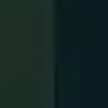
Melhores cassinos online
Links úteis
Quem somos
Jogo Responsável
Fale conosco
Casas Legalizadas
Jogos de cassino
Guia de Apostas
Palpites
Campeonatos
Casas Legalizadas
Jogos de cassino
Guia de Apostas
Palpites
Palpites Futebol
Palpites Premier League 🏴󠁧󠁢󠁥󠁮󠁧󠁿
Burnley vs. Brighton & Hove Albion