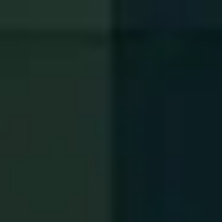
Diário de apostas
Palpites de hoje
Promoções
Campeonatos
Guia de Apostas
Casas de apostas legalizadas
Como apostar
Podcasts
Vídeos
Blog
Cassino
Jogos populares
Melhores cassinos online
Links úteis
Quem somos
Jogo Responsável
Fale conosco