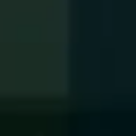
Cadiz
Las Palmas
Primeiro tempo
4
'
Joaquin
15
'
Kirian Rodriguez
33
'
Isaac Carcelen
/
Juan Diaz
Segundo tempo
57
'
Marvin Park
/
Estanis Pedrola
61
'
Iker Recio
71
'
Kirian Rodriguez