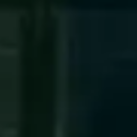
74
'
Iker Bravo
/
Jese
76
'
Antonio Cordero
/
Jose Antonio de la Rosa
76
'
Alvaro Pascual
/
Dawda Camara
82
'
Lucas Perez
/
Jerome Domina
82
'
Joaquin
/
Alex Fernandez
90
'
Pejino
/
Manuel Fuster
90
'
Ivan Gil
/
Ale Garcia
90
'
Inaki Gonzalez
/
Kirian Rodriguez
92
'
Bojan Kovacevic