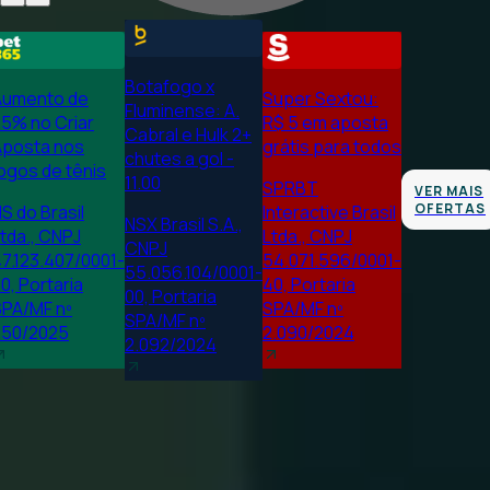
Botafogo x
Aumento de
Super Sextou:
Fluminense: A.
5% no Criar
R$ 5 em aposta
Cabral e Hulk 2+
Aposta nos
grátis para todos
chutes a gol -
ogos de tênis
11.00
SPRBT
VER MAIS
OFERTAS
S do Brasil
Interactive Brasil
NSX Brasil S.A.,
tda., CNPJ
Ltda., CNPJ
CNPJ
7.123.407/0001-
54.071.596/0001-
55.056.104/0001-
0, Portaria
40, Portaria
00, Portaria
SPA/MF nº
SPA/MF nº
SPA/MF nº
250/2025
2.090/2024
2.092/2024
Acontecimentos Cadiz x Las
Palmas