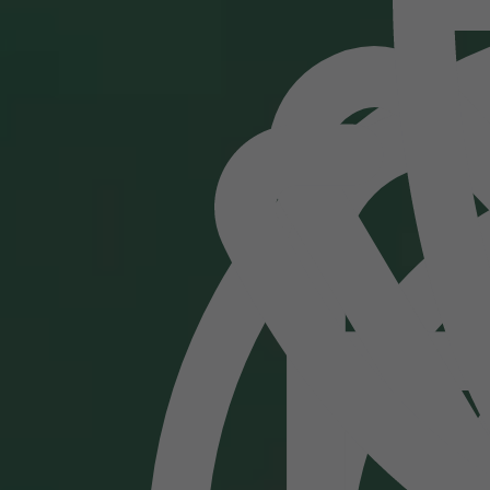
Rafael Takacs
89
palpites
Atualização
Tempo de leitura
2
min
Palpite em Destaque
Nesta segunda-feira, Camarões e Angola entram em campo pela 
Brasília).
APOSTA EM ABERTO
Palpite principal
X