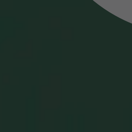
O aposta10 promove o
Jogo Responsável
. Proibido para me
Nesta segunda-feira, Camarões e Angola entram em campo pela 
Brasília).
📺 Onde assistir
O jogo entre Camarões e Angola será transmitido pela CazéTV, 
⚽ Camarões
Camarões entra pressionada no duelo. Os leões indomáveis 
Copa. Dentro de casa, a única meta é vencer e aguardar o qu
🥅 Média de Gols de Camarões
Camarões aparece com a marca de 17 gols a favor e cinco go
⚽ Angola