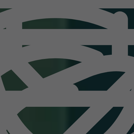
10ª e última rodada das Eliminatórias da África para a Copa 