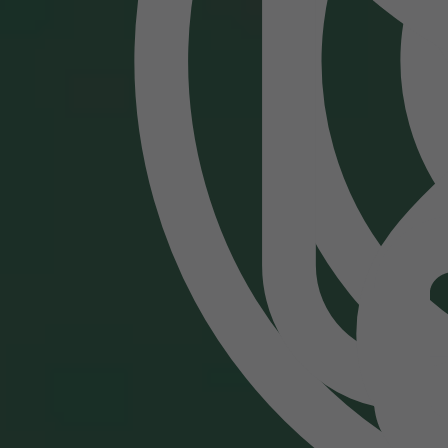
Camarões para vencer
CAMARÕES
-
ANGOLA
ODD ATUAL
1.35
+18 | Ministério da Fazenda adverte: Aposta não é investimen
APOSTA EM ABERTO
Tripla do dia
ODD ATUAL
1.00
+18 | Ministério da Fazenda adverte: Aposta não é investimen