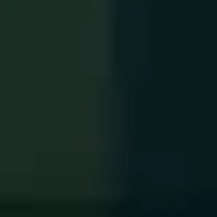
ficatório. No momento, o país está na quarta colocação, com
a pelo objetivo.
ls contra.