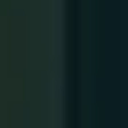
Esperados) superior (1.62 vs 0.98) e os Mariners
marcaram nos últimos 4 jogos -
Odd 3.40 na Bet365
Onde assistir Central Coast Mariners x Western Sydney
Wanderers ao vivo - Informações do jogo
📅
Data:
22/02/2026
📍
Local:
Gosford, Austrália
🏟️
Estádio:
Central Coast Stadium
📺
Transmissão
Streaming:
bet365 e Novibet
(necessário ter conta com saldo).
⏰
Horário:
03:00 (Brasília).
Central Coast Mariners x Western Sydney Wanderers Palpite
com melhores Odds
Confira a seguir quais as melhores odds para apostar no
jogo.
Resultado Final: WS Wanderers -
Odd 1.78 na