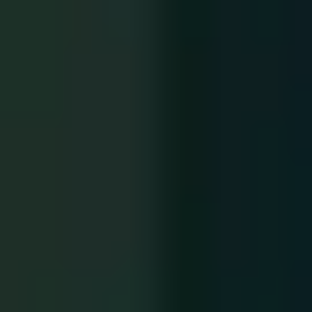
Melhores cassinos online
Links úteis
Quem somos
Jogo Responsável
Fale conosco
Casas Legalizadas
Jogos de cassino
Guia de Apostas
Palpites
Campeonatos
Casas Legalizadas
Jogos de cassino
Guia de Apostas
Palpites
Palpites Futebol
Palpites Campeonato Australiano
🇦🇺
Central Coast Mariners vs. Western Sydney Wanderers FC