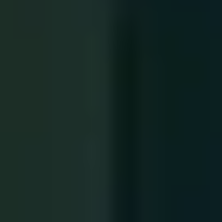
Este
Central Coast Mariners x Western Sydney
Wanderers palpite
foca no equilíbrio técnico e no histórico
de gols do confronto.
Central Coast Mariners x Western Sydney
Wanderers Palpite Rápido
🏆
Recomendada
- Western Sydney Wanderers ou
Empate (X2) - Justificativa: Os visitantes venceram 9
dos 17 jogos na casa do rival e o Central Coast sofreu
gols em 76% dos jogos na temporada -
Odd 1.20 na
Novibet
🛡️
Baixo risco
- Mais de 1.5 gols - Justificativa: 82% dos
jogos dos Mariners e 63% dos Wanderers nesta
temporada tiveram redes balançando -
Odd 1.22 na
Bet365
🚀
Ousada
- Vitória do WS Wanderers e Ambas Marcam
- Justificativa: O Wanderers tem um xG (Gols