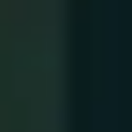
Western Sydney Wanderers
Palpite, Onde Assistir e
Estatísticas - A-League
(22/02)
Ângela Barbosa
38
palpites
Atualização
Tempo de leitura
4
min
Palpite em Destaque
Confira o melhor palpite de hoje Central Coast x WS