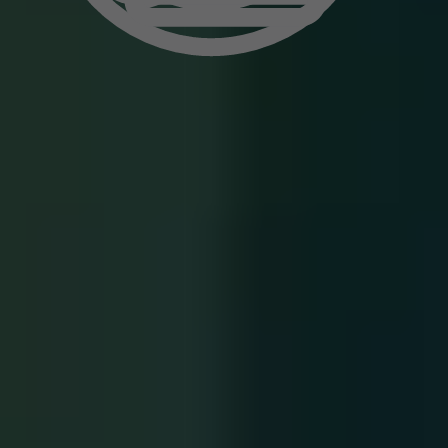
Odds 1.35 na Bet365
Palpite de Gols: Ambas Equipes Marcam (Sim)
O Central Coast sofreu gols em 76% de suas partidas nesta
temporada, enquanto o Wanderers foi vazado em 74% dos
seus compromissos. Com os Mariners vindo de uma
sequência de 4 jogos marcando gols, a tendência de que
ambos balancem as redes é altíssima.
Odds 1.66 na Novibet
Opinião do especialista para o palpite de hoje
O time visitante chuta 50% mais vezes ao gol que o mandante
e tem um aproveitamento histórico superior em Gosford.
WS Wanderers (14.57/jogo) vs Central Coast
(9.42/jogo).