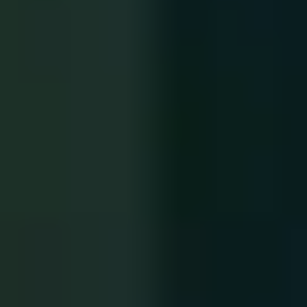
Wanderers e veja onde assistir e momentos das equipes
APOSTA GANHA
Palpite principal
X
CENTRAL COAST MARINERS
-
WESTERN SYDNEY WANDERERS
Mais de 1.5 gol(s)
FC
ODD ATUAL
1.22
APOSTAR
NVBT Gaming Ltda., CNPJ 50.587.712/0001-27, Portaria
SPA/MF nº 249/2025
+18 | Ministério da Fazenda adverte: