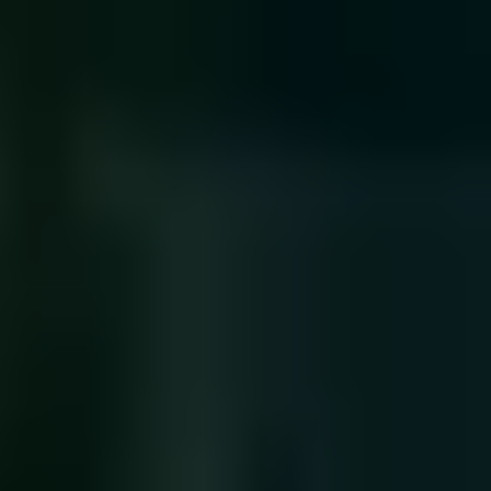
APOSTAR
NVBT Gaming Ltda., CNPJ 50.587.712/0001-27, Portaria
SPA/MF nº 249/2025
+18 | Ministério da Fazenda adverte:
Aposta não é investimento
Quem vai ganhar?
CENTRAL COAST MARINERS
22/02, 03:00
CAMPEONATO AUSTRALIANO 🇦🇺
X
WESTERN SYDNEY WANDERERS FC
0.00
X
0.00
0.00
Mais de 1.5 gol(s)
1.22