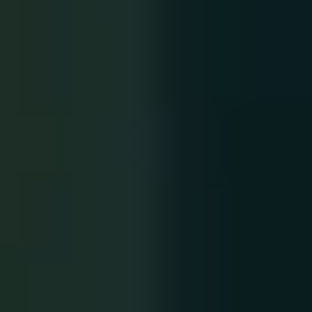
cotações estão na
Bet365
e
Novibet
.
Central Coast x WS Wanderers Palpite: Qual o melhor?
O
palpite de futebol para hoje é
WS Wanderers -0.75 Handicap
Asiático
, protegendo parte do investimento em caso de
vitória magra.
APOSTA GANHA
Palpite principal
CENTRAL COAST MARINERS
-
WESTERN SYDNEY WANDERERS
Mais de 1.5 gol(s)
FC
ODD ATUAL
1.22
APOSTAR