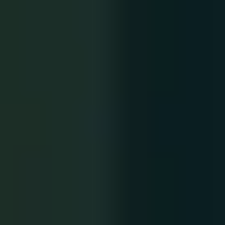
Central Coast sofreu gols em 13 dos últimos 17 jogos na
temporada.
Análise dos times
Central Coast Mariners (11º lugar - 19 pontos)
O timea sofre com a baixa produção ofensiva (média de
apenas 0.88 gols esperados por jogo), dependendo muito
de jogadas isoladas.
Western Sydney Wanderers (8º lugar - 20
pontos)
O time vem de dois jogos de invencibilidade e busca se
aproximar do G-6.
Histórico recente (Últimos 5 jogos)