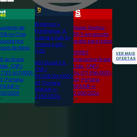
Botafogo x
Aumento de
Super Sextou:
Fluminense: A.
5% no Criar
R$ 5 em aposta
Cabral e Hulk 2+
Aposta nos
grátis para todos
chutes a gol -
ogos de tênis
11.00
SPRBT
VER MAIS
OFERTAS
S do Brasil
Interactive Brasil
NSX Brasil S.A.,
tda., CNPJ
Ltda., CNPJ
CNPJ
7.123.407/0001-
54.071.596/0001-
55.056.104/0001-
0, Portaria
40, Portaria
00, Portaria
SPA/MF nº
SPA/MF nº
SPA/MF nº
250/2025
2.090/2024
2.092/2024
Acontecimentos Chelsea x
Ipswich Town