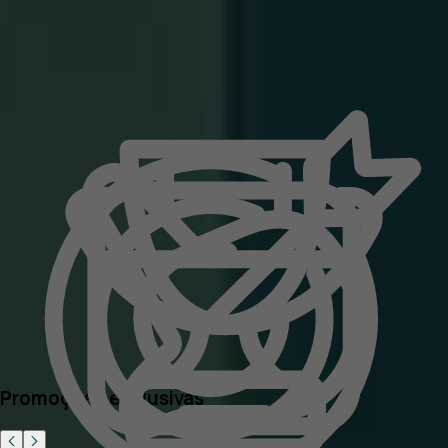
Premier League 🏴󠁧󠁢󠁥󠁮󠁧󠁿
Chelsea
2
X
2
Ipswich Town
Promoções exclusivas