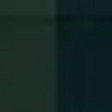
Diário de apostas
Palpites de hoje
Promoções
Campeonatos
Guia de Apostas
Casas de apostas legalizadas
Como apostar
Podcasts
Vídeos
Blog
Cassino
Jogos populares
Melhores cassinos online
Links úteis
Quem somos
Jogo Responsável
Fale conosco