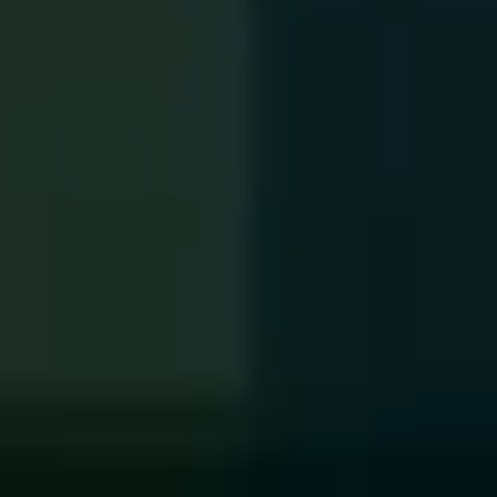
Chelsea
Ipswich Town
Primeiro tempo
19
'
Julio Enciso
31
'
Ben Johnson
38
'
Alex Palmer
Segundo tempo
46
'
Tosin Adarabioyo
/
Malo Gusto
46
'
Axel Tuanzebe
62
'
Conor Townsend
/
Leif Davis