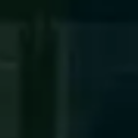
67
'
Cole Palmer
68
'
Noni Madueke
/
Jadon Sancho
71
'
Liam Delap
/
George Hirst
71
'
Jaden Philogene-Bidace
/
Jack Clarke
76
'
Nathan Broadhead
/
Jaden Philogene-Bidace
76
'
Jack Taylor
/
Julio Enciso
79
'
Jadon Sancho
84
'
Sam Morsy
87
'
Nicolas Jackson