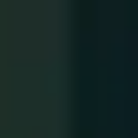
Diário de apostas
Palpites de hoje
Promoções
Campeonatos
Guia de Apostas
Casas de apostas legalizadas
Como apostar
Podcasts
Vídeos
Blog
Cassino
Jogos populares