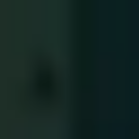
Brasileirão Série B 🇧🇷
Criciúma
1
X
0
Londrina
Criciúma x Londrina Palpite,
Onde Assistir, Brasileirão