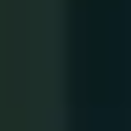
Portaria SPA/MF nº 2.090/2024
+18 | Ministério da Fazenda
adverte: Aposta não é investimento
APOSTA EM ABERTO
Tripla do dia
ODD ATUAL
1.00
APOSTAR
+18 | Ministério da Fazenda adverte: Aposta não é
investimento
O
Estádio Heriberto Hülse
, o famoso "Majestoso", em
Criciúma (SC), abre suas portas neste
sábado
(06/06/2026)
, às
11:00 (Brasília)
, para o duelo válido pela
12ª rodada do
Campeonato Brasileiro da Série B
. O Tigre
entra em campo defendendo sua posição na parte de cima
da tabela e focado em fazer valer o caldeirão catarinense,