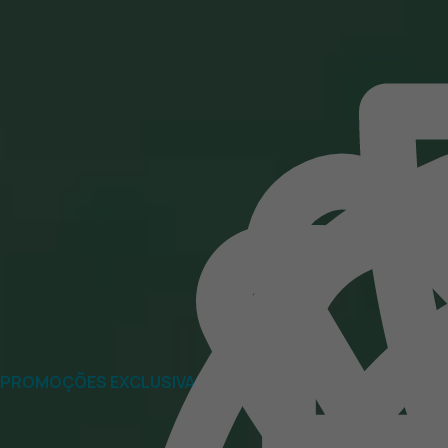
Premier League 🏴󠁧󠁢󠁥󠁮󠁧󠁿
Crystal Palace
2
X
1
Newcastle United
PROMOÇÕES EXCLUSIVAS