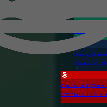
Aumento de 25% no
HS do Brasil Ltda.
Botafogo x Fluminen
NSX Brasil S.A., C
Super Sextou: R$ 5 em ap
SPRBT Interactive Brasil 