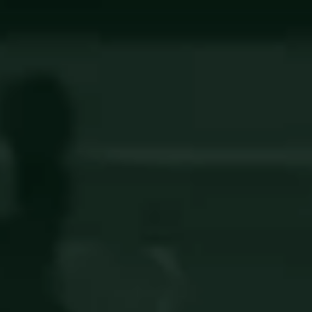
76
'
Yeremi Pino
/
Daichi Kamada
80
'
Jean-Philippe Mateta
94
'
Jean-Philippe Mateta