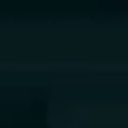
71
'
Harvey Barnes
/
Anthony Gordon
74
'
Joelinton
84
'
Jacob Ramsey
/
Joelinton
84
'
Nick Woltemade
/
William Osula
93
'
Aaron Ramsdale
95
'
Yoane Wissa
/
Jacob Murphy