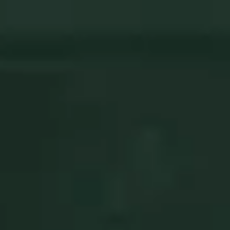
Diário de apostas
Palpites de hoje
Promoções
Campeonatos
Guia de Apostas
Casas de apostas legalizadas
Como apostar
Podcasts
Vídeos
Blog
Cassino
Jogos populares
Melhores cassinos online
Links úteis
Quem somos
Jogo Responsável
Fale conosco