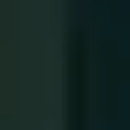
Melhores palpites para Bélgica x
Espanha
Palpite Principal: Menos de 2,5 gols no jogo
A Bélgica é capaz de segurar as investidas da Espanha, que
por sua vez tem a melhor defesa da Copa.
Odds
2.00
na Sportingbet
👉
APOSTAR NA SPORTINGBET
Palpites em Jogador: O brilho da joia Yamal
Lamine é o maior talento espanhol na Copa, sempre
buscando abrir espaços nas defesas contrárias. Essas
super odds da Betnacional podem dar bom: