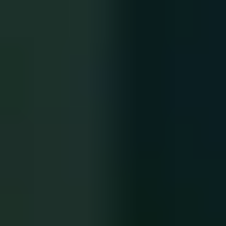
Aposta não é investimento
APOSTA EM ABERTO
Tripla do dia
ODD ATUAL
1.00
APOSTAR
+18 | Ministério da Fazenda adverte: Aposta não é
investimento
Espanha
🇪🇸 e
Bélgica
🇧🇪 medem forças na
Copa
nesta
sexta-feira, 10 de julho, compondo a fase eliminatória das
quartas de finais. A partida decisiva no estádio Levi's, em
Los
Angeles
, está programada para
16h
(de Brasília) e 12h pelo
horário local da cidade norte-americana. Confira o melhor
prognóstico com palpites para o jogo.