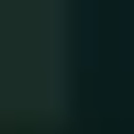
Quem tem mais vitórias no confronto direto?
Os espanhóis levam ampla vantagem no confronto direto ao
longo da história.
Onde apostar com as melhores odds?
As casas recomendadas de hoje são
Sportingbet
e
Novibet
,
que oferecem as cotações mais competitivas.
APOSTA EM ABERTO
Palpite principal
Menos de 2.5 gol(s)
ESPANHA
-
BÉLGICA
ODD ATUAL
2.00