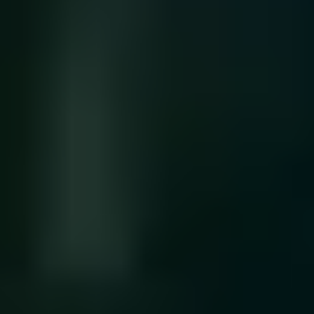
Apostas não são meio de enriquecimento e podem levar à
perda de dinheiro. O jogo pode causar dependência: saiba
quando parar! Defina seus limites antes de começar.
Sobre o tipster
Bruno Pessa
Editor de conteúdo e tipster do a10
Confira meu desempenho no último mês:
30
Palpites criados
1.68
Odds Médias
Ver todas as dicas de Bruno Pessa