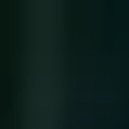
APOSTAR
NVBT Gaming Ltda., CNPJ 50.587.712/0001-27, Portaria
SPA/MF nº 249/2025
+18 | Ministério da Fazenda adverte:
Aposta não é investimento
APOSTA EM ABERTO
Palpite principal
Menos de 2.5 gol(s)
ESPANHA
-
BÉLGICA
ODD ATUAL
2.00
APOSTAR
NVBT Gaming Ltda., CNPJ 50.587.712/0001-27, Portaria
SPA/MF nº 249/2025
+18 | Ministério da Fazenda adverte:
Aposta não é investimento
Jogue com responsabilidade.