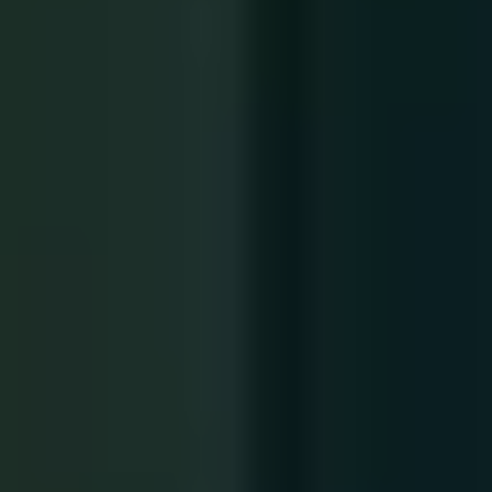
Bet365
)
Onde assistir FC Famalicão x FC
Arouca ao vivo
📅
Data:
06/03/2026 (Sexta-feira)
📍
Local:
Vila Nova de Famalicão (Portugal)
🏟️
Estádio:
Municipal 22 de Junho
📺
Transmissão:
Disney+ Premium
⏰
Horário:
17:15 (Brasília)
Melhores Odds FC Famalicão x FC Arouca
🟢
Vitória Famalicão:
odd 1.75 na BetMGM
🟡
Empate:
odd 3.60 na BetMGM