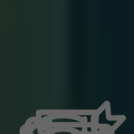
🔵
Vitória Arouca:
odd 4.05 na Bet365
Dica do Especialista
A análise do
tipster José Bragança
destaca que o
Famalicão está há dois jogos sem sofrer gols e o Arouca é a
2ª defesa mais vazada da competição com 52 gols sofridos.
ℹ️
Retrospecto:
Nos últimos 3 anos, o confronto é
equilibrado: 2 vitórias para o Arouca, 2 para o Famalicão
e 2 empates.
ℹ️
Estatística:
O Arouca sofreu gols em
81%
das suas
partidas nesta temporada.
ℹ️
Fator Chave:
O Famalicão vem de duas rodadas sem
sofrer gols (Rio Ave 0 a 0 e Casa Pia 2 a 0).
Melhores palpites para FC Famalicão
x FC Arouca