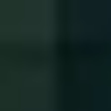
Diário de apostas
Palpites de hoje
Promoções
Campeonatos
Guia de Apostas
Casas de apostas legalizadas
Como apostar
Podcasts
Vídeos
Blog
Cassino
Jogos populares
Melhores cassinos online
Links úteis
Quem somos
Jogo Responsável
Fale conosco