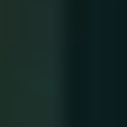
Escalações Liga Portugal
(06/03)
José Bragança
93
palpites
Atualização
Tempo de leitura
4
min
Palpite em Destaque
O Estádio Municipal 22 de Junho recebe nesta sexta-feira
(06/03), às 17:15 (Brasília), o duelo entre FC Famalicão e FC
Arouca, válido pela 25ª rodada da Liga Portugal 2025/26.
Confira o melhor palpite para este encontro.