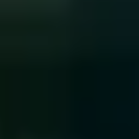
0
0
0
0
0
0
Estatísticas H2H
APOSTA EM ABERTO
Palpite principal
Ambas Marcam Sim
FAMALICAO
-
AROUCA
ODD ATUAL
1.80
APOSTAR
HS do Brasil Ltda., CNPJ 47.123.407/0001-70, Portaria SPA/MF