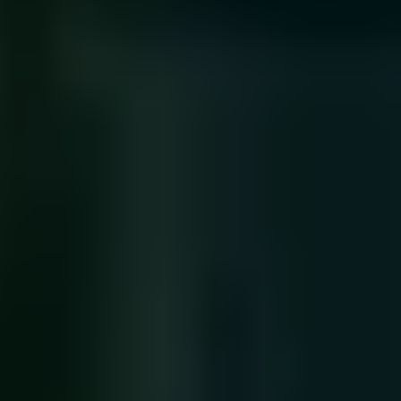
nº 250/2025
+18 | Ministério da Fazenda adverte: Aposta não é
investimento
Quem vai ganhar?
FAMALICAO
06/03, 17:15
LIGA PORTUGAL 🇵🇹
X
AROUCA
0.00
X
0.00
0.00
Ambas Marcam Sim
1.80