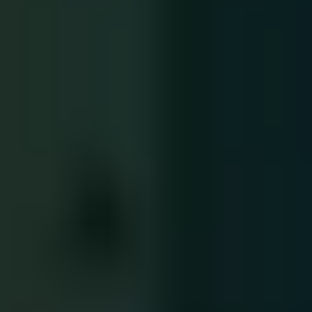
Liga Portugal 🇵🇹
Famalicao
1
X
0
Arouca
Famalicão x Arouca Palpite,
Onde Assistir, Estatísticas e