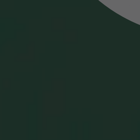
O aposta10 promove o
Jogo Responsável
. Proibido para m
Differdange x Ilves - Palpite e Ficha do
Differdange
Derrotado de forma dramática na última liga de Luxemburgo, p
clube caiu na competição para do Drita, na fase de playoffs.
Ilves
O Ilves está na ativa pela Liga da Finlândia, onde aparece e
Melhor palpite com dica do Especialist
Palpite do Especialista: Differdange 0.0
@1.97 n