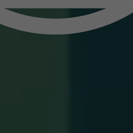
enores de 18 anos. Jogue com responsabilidade! MINISTÉRI
 Jogo
erdendo o título pelo saldo de gols após uma derrota na últi
m 9º lugar com 16 pontos. O clube vem de três derrotas e um e
a para Differdange x Ilves
a BetMGM