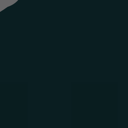
O DA FAZENDA ADVERTE: APOSTA NÃO É INVESTIMENTO!
ma rodada, o Differdange volta para a Champions League. O
mpate nos últimos quatro jogos pela competição.