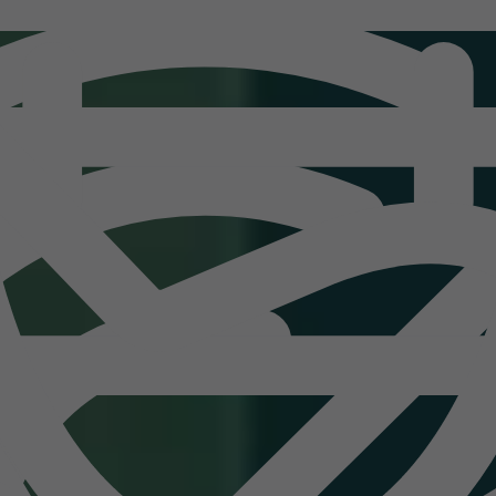
m importante confronto entre Differdange x Ilves pela partida 
sistir a partida ao vivo.