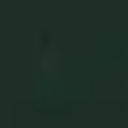
Melhores cassinos online
Links úteis
Quem somos
Jogo Responsável
Fale conosco
Casas Legalizadas
Jogos de cassino
Guia de Apostas
Palpites
Campeonatos
Casas Legalizadas
Jogos de cassino
Guia de Apostas
Palpites
Palpites Futebol
Palpites Eliminatórias da Confere
FC Differdange 03 vs. Ilves