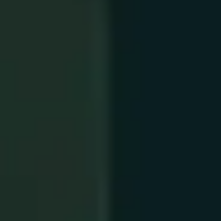
nce League