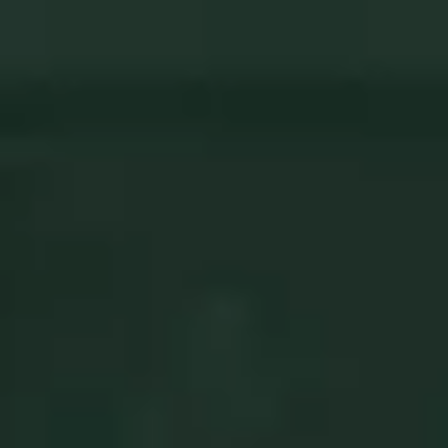
Diário de apostas
Palpites de hoje
Promoções
Campeonatos
Guia de Apostas
Casas de apostas legalizadas
Como apostar
Podcasts
Vídeos
Blog
Cassino
Jogos populares
Melhores cassinos online
Links úteis
Quem somos
Jogo Responsável
Fale conosco