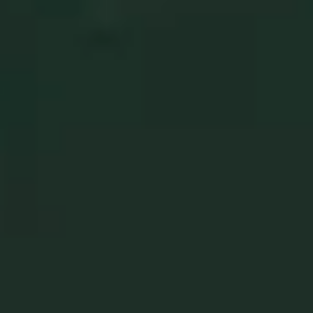
Diário de apostas
Palpites de hoje
Promoções
Campeonatos
Guia de Apostas
Casas de apostas legalizadas
Como apostar
Podcasts
Vídeos
Blog
Cassino
Jogos populares