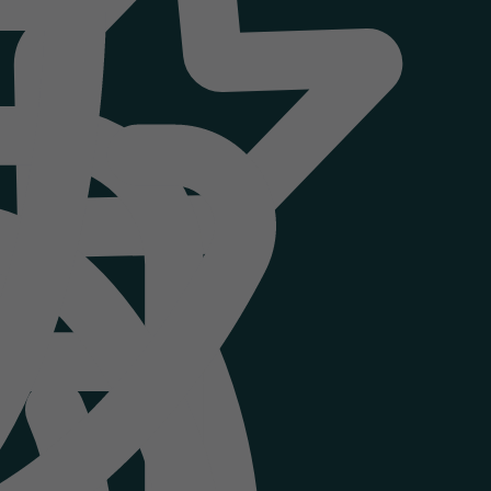
de ida da 1º rodada de qualificação da Conference League