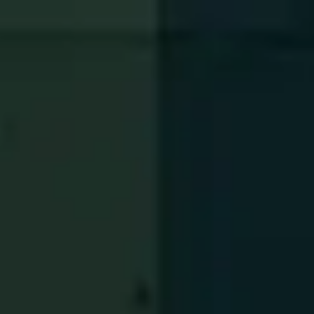
Diário de apostas
Palpites de hoje
Promoções
Campeonatos
Guia de Apostas
Casas de apostas legalizadas
Como apostar
Podcasts
Vídeos
Blog
Cassino
Jogos populares
Melhores cassinos online
Links úteis
Quem somos
Jogo Responsável
Fale conosco