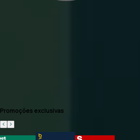
Serie B 🇮🇹
Frosinone
2
X
2
Sampdoria
Promoções exclusivas