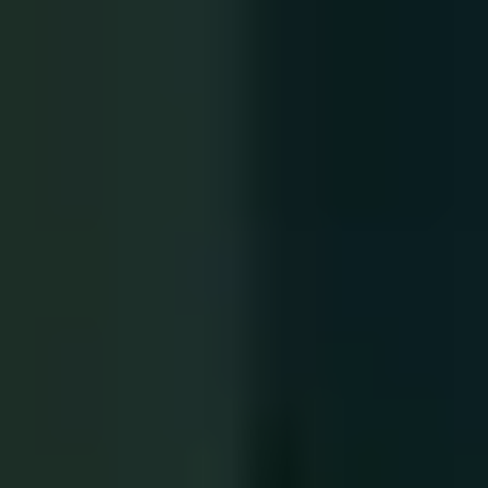
Portaria SPA/MF nº 2.090/2024
+18 | Ministério da Fazenda
adverte: Aposta não é investimento
APOSTA EM ABERTO
Tripla do dia
ODD ATUAL
1.00
APOSTAR
+18 | Ministério da Fazenda adverte: Aposta não é
investimento
O
Europa Point Stadium
, no território de
Gibraltar
, abre
suas portas nesta
quarta-feira (03/06/2026)
, às
14:00
(Brasília)
, para um dos amistosos mais curiosos e
imprevisíveis da rodada de seleções entre Gibraltar e Ilhas
Virgens
.
Confira o melhor palpite
para este duelo.