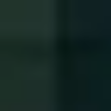
Diário de apostas
Palpites de hoje
Promoções
Campeonatos
Guia de Apostas
Casas de apostas legalizadas
Como apostar
Podcasts
Vídeos
Blog
Cassino
Jogos populares
Melhores cassinos online
Links úteis
Quem somos
Jogo Responsável
Fale conosco