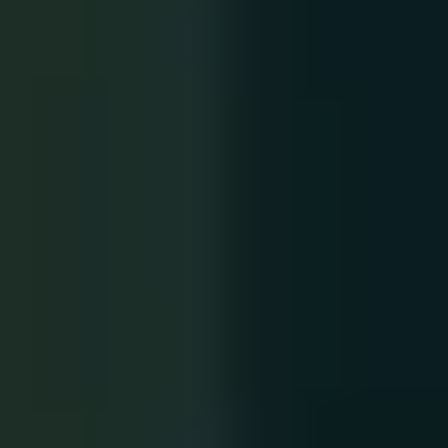
favorito por pertencer à confederação europeia, cotada a @
1.34 contra @ 7.00 das
Ilhas Virgens Britânicas
. Contudo, o
momento estatístico recente inverte totalmente o
favoritismo de valor real para as linhas dos visitantes.
Onde será realizada a partida?
O duelo será disputado no compacto
Europa Point
Stadium
, localizado no território de Gibraltar.
O aposta10 promove o
Jogo Responsável
. Proibido para
menores de 18 anos. Jogue com responsabilidade!
APOSTA GANHA
Palpite principal
Gibraltar para
GIBRALTAR
-
ILHAS VIRGENS BRITÂNICAS
vencer
ODD ATUAL