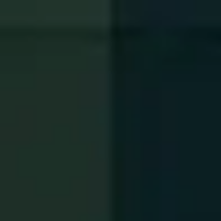
Diário de apostas
Palpites de hoje
Promoções
Campeonatos
Guia de Apostas
Casas de apostas legalizadas
Como apostar
Podcasts
Vídeos
Blog
Cassino
Jogos populares
Melhores cassinos online
Links úteis
Quem somos
Jogo Responsável
Fale conosco