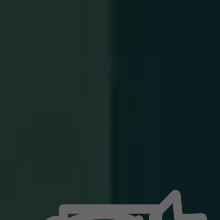
Melhores cassinos online
Links úteis
Quem somos
Jogo Responsável
Fale conosco
Casas Legalizadas
Jogos de cassino
Guia de Apostas
Palpites
Campeonatos
Casas Legalizadas
Jogos de cassino
Guia de Apostas
Palpites
Palpites Futebol
Palpites Ligue 2 🇫🇷
Guingamp vs. SC Bastia