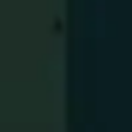
Diário de apostas
Palpites de hoje
Promoções
Campeonatos
Guia de Apostas
Casas de apostas legalizadas
Como apostar
Podcasts
Vídeos
Blog
Cassino
Jogos populares