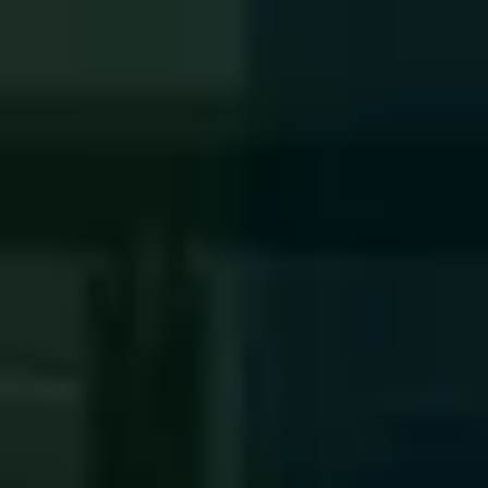
Guingamp
SC Bastia
Primeiro tempo
44
'
Sohaib Nair
/
Sohaib Nair
Segundo tempo
51
'
Ruben Beliandjou
60
'
Amadou Sagna
/
Freddy Mbemba
60
'
Jeremie Matumona
/
Erwin Koffi
61
'
Kalidou Sidibe
/
Yohan Demoncy
70
'
Tanguy Ahile
/
Youssef Njoya