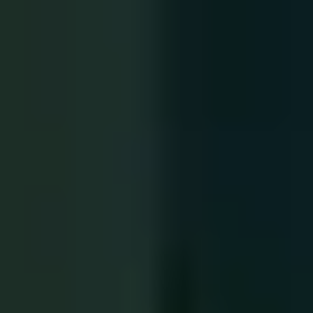
Tripla do dia
ODD ATUAL
1.00
APOSTAR
+18 | Ministério da Fazenda adverte: Aposta não é
investimento
O
Estádio Feijenoord (De Kuip)
, em Roterdã, abre suas
portas nesta
quarta-feira (03/06/2026)
, às
15:45
(Brasília)
, para o duelo intercontinental entre
Holanda
(Países Baixos) e
Argélia
.
Confira o melhor palpite
para
este duelo.
Dica do Especialista e Análise
Estatística