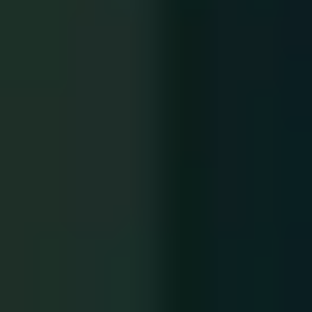
Melhores cassinos online
Links úteis
Quem somos
Jogo Responsável
Fale conosco
Casas Legalizadas
Jogos de cassino
Guia de Apostas
Palpites
Campeonatos
Casas Legalizadas
Jogos de cassino
Guia de Apostas
Palpites
Palpites Futebol
Palpites Amistosos de Seleções
🌍