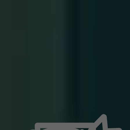
aproveitamento). O time visitante possui enorme
repertório físico e velocidade nas pontas, registrando a
ótima média de
2.29 gols pró por confronto
e
marcando gols em 82% dos seus compromissos.
ℹ️
Fator De Kuip:
Jogar no caldeirão de Roterdã com
ingressos esgotados traz uma motivação extra para os
comandados da casa buscarem o gol desde os minutos
iniciais, transformando a partida em uma verdadeira
festa de despedida antes do mundial.
Holanda (Países Baixos)
✅ Vitórias: 7 | 🤝 Empates: 3 | ❌ Derrotas: 0 (Temporada
Geral 2026)
⚽ Gols marcados: 30 | 🛡️ Gols sofridos: 6
Argélia
✅ Vitórias: 13 | 🤝 Empates: 2 | ❌ Derrotas: 2