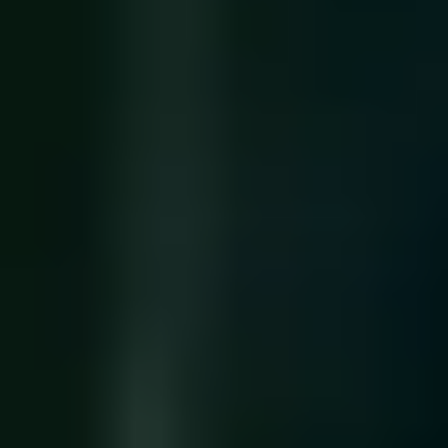
HS do Brasil Ltda., CNPJ 47.123.407/0001-70, Portaria SPA/MF
nº 250/2025
+18 | Ministério da Fazenda adverte: Aposta não é
investimento
Jogue com responsabilidade.
Apostas não são meio de enriquecimento e podem levar à
perda de dinheiro. O jogo pode causar dependência: saiba
quando parar! Defina seus limites antes de começar.
Sobre o tipster
José Bragança
Tipster profissional desde 2021, atualmente no Aposta10
desde 2026. Especialista em futebol português, saudita,