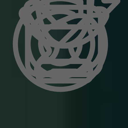
(Temporada Geral 2026)
⚽ Gols marcados: 39 | 🛡️ Gols sofridos: 11
Melhores Palpites Holanda x Argélia
🏆 Palpite Conservador: Total de Gols — Over 1.5
Esta é a linha de segurança máxima indispensável para abrir
os bilhetes e acumuladas desta quarta-feira de amistosos,
precificada a @ 1.22 pelas operadoras. A Holanda sozinha
sustenta uma média de 3 gols por partida no ano e a Argélia
ostenta média superior a 2 gols pró. Em um ambiente leve de
jogo festivo e preparatório, onde o rigor defensivo cai
devido às habituais e numerosas substituições no segundo
tempo, duas bolas na rede têm proteção absoluta.
👉 [APOSTAR NA BET365]
🛡️ Palpite Baixo Risco: Resultado Final — Vitória