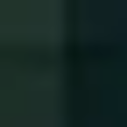
Diário de apostas
Palpites de hoje
Promoções
Campeonatos
Guia de Apostas
Casas de apostas legalizadas
Como apostar
Podcasts
Vídeos
Blog
Cassino
Jogos populares
Melhores cassinos online
Links úteis
Quem somos
Jogo Responsável
Fale conosco