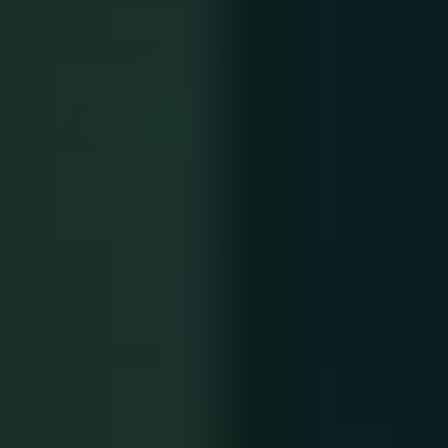
Onde Assistir, Amistoso
Internacional (03/06)
José Bragança
93
palpites
Atualização
Tempo de leitura
4
min
Palpite em Destaque
O Estádio Feijenoord (De Kuip), em Roterdã, abre suas
portas nesta quarta-feira (03/06/2026), às 15:45 (Brasília),
para o duelo intercontinental entre Holanda (Países Baixos)
e Argélia. Confira o melhor palpite para este duelo.