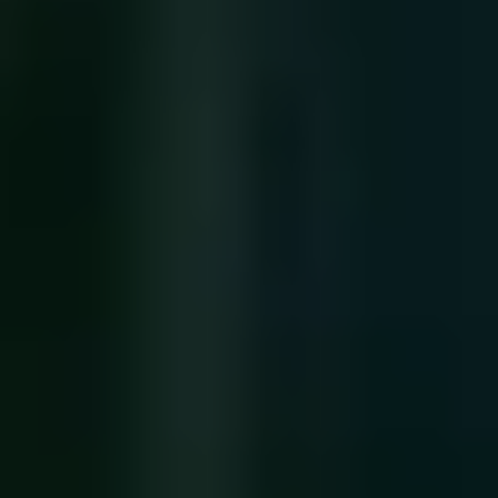
0.00
Holanda para vencer
1.36
APOSTAR
HS do Brasil Ltda., CNPJ 47.123.407/0001-70, Portaria SPA/MF
nº 250/2025
+18 | Ministério da Fazenda adverte: Aposta não é
investimento
APOSTA EM ABERTO
Palpite principal
Holanda para vencer
HOLANDA
-
ARGÉLIA
ODD ATUAL
1.36
APOSTAR