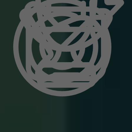
ILHAS VIRGENS BRITÂNICAS
-
ANGUILLA
ODD ATUAL
APOSTAR
+18 | Ministério da Fazenda adverte: Aposta não é
investimento
Onde Assistir
Ilhas Virgens Britânicas
-
Anguilla
18:30 (BRASÍLIA)
HORA