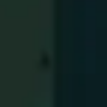
Diário de apostas
Palpites de hoje
Promoções
Campeonatos
Guia de Apostas
Casas de apostas legalizadas
Como apostar
Podcasts
Vídeos
Blog
Cassino
Jogos populares