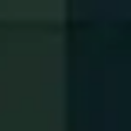
Diário de apostas
Palpites de hoje
Promoções
Campeonatos
Guia de Apostas
Casas de apostas legalizadas
Como apostar
Podcasts
Vídeos
Blog
Cassino
Jogos populares
Melhores cassinos online
Links úteis
Quem somos
Jogo Responsável
Fale conosco