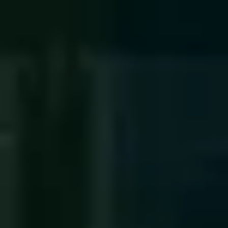
0.00
X
0.00
0.00
Aposte com melhor odd
0.00
APOSTAR
+18 | Ministério da Fazenda adverte: Aposta não é
investimento
APOSTA EM ABERTO
Palpite principal
ILHAS VIRGENS BRITÂNICAS
-
ANGUILLA
ODD ATUAL
APOSTAR