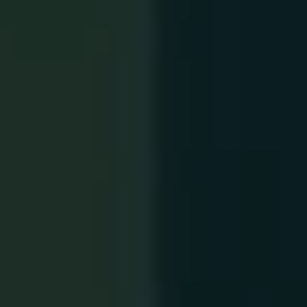
DOMINGO, 29 DE MARÇO DE 2026
DATA
DESCONHECIDO
ESTÁDIO
DESCONHECIDO
LOCAL
Outros Mercados
1x2
Mais e Menos Gols
Handicap Asiático
Não existem odds disponíveis para esse mercado nesse
momento.
Estatísticas H2H
APOSTA EM ABERTO
Palpite principal
ILHAS VIRGENS BRITÂNICAS
-
ANGUILLA