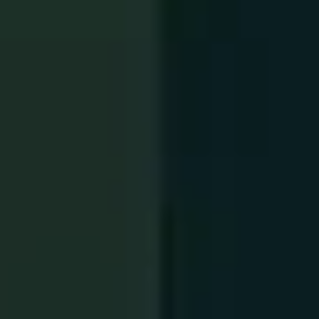
Melhores cassinos online
Links úteis
Quem somos
Jogo Responsável
Fale conosco
Casas Legalizadas
Jogos de cassino
Guia de Apostas
Palpites
Campeonatos
Casas Legalizadas
Jogos de cassino
Guia de Apostas
Palpites
Palpites Futebol
Palpites Italiano - Serie A 🇮🇹
Inter vs. Cagliari