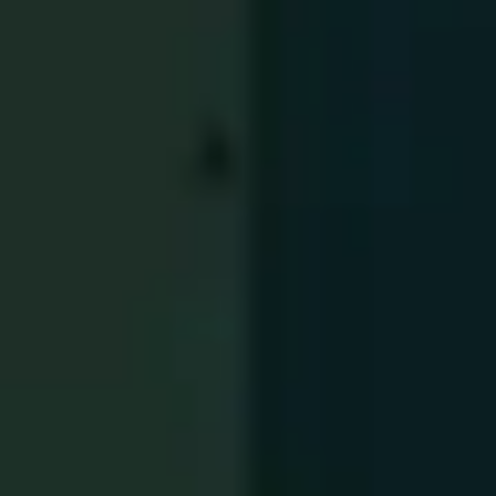
Diário de apostas
Palpites de hoje
Promoções
Campeonatos
Guia de Apostas
Casas de apostas legalizadas
Como apostar
Podcasts
Vídeos
Blog
Cassino
Jogos populares