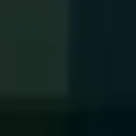
Inter
Cagliari
Primeiro tempo
23
'
Sebastiano Esposito
25
'
Gennaro Borrelli
Segundo tempo
52
'
Marcus Thuram
56
'
Nicolo Barella
57
'
Paul Mendy
/
Gennaro Borrelli
57
'
Alessandro Deiola
/
Gianluca Gaetano