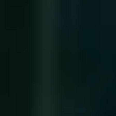
Palpite principal
Inter para vencer
INTER
-
LAZIO
ODD ATUAL
1.33
APOSTAR
HS do Brasil Ltda., CNPJ 47.123.407/0001-70, Portaria SPA/MF
nº 250/2025
+18 | Ministério da Fazenda adverte: Aposta não é
investimento
Jogue com responsabilidade.
Apostas não são meio de enriquecimento e podem levar à
perda de dinheiro. O jogo pode causar dependência: saiba
quando parar! Defina seus limites antes de começar.
Sobre o tipster
Gabriel de Sá Santos