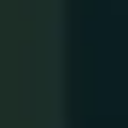
GIUSEPPE MEAZZA
ESTÁDIO
MILANO
LOCAL
Outros Mercados
1x2
Mais e Menos Gols
Handicap Asiático
Não existem odds disponíveis para esse mercado nesse
momento.
Tabela de classificação
#
Equipe
P
G