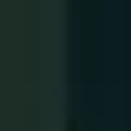
2024
Pedro Ivo Fonseca
0
palpites
Atualização
Tempo de leitura
1
min
Palpite em Destaque
Juventude e Cruzeiro se enfrentam às 16h00, no Estádio
Alfredo Jaconi, em Caxias do Sul, pela Série A do
Campeonato Brasileiro 2024
APOSTA EM ABERTO
Palpite principal