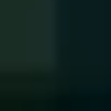
SPA/MF nº 247/2025
+18 | Ministério da Fazenda adverte:
Aposta não é investimento
Quem vai ganhar?
JUVENTUDE
08/12, 16:00
BRASILEIRÃO 2026 🇧🇷
X
CRUZEIRO
2.15
X
0.00
0.00
Juventude para vencer
2.15
APOSTAR