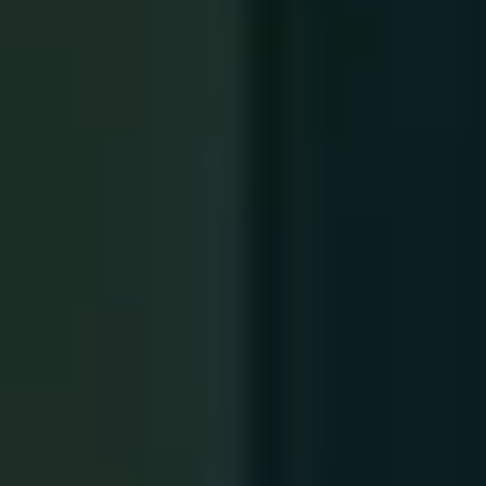
X
Juventude para vencer
JUVENTUDE
-
CRUZEIRO
ODD ATUAL
2.15
APOSTAR
Ventmear Brasil S.A., CNPJ 52.868.380/0001-84, Portaria
SPA/MF nº 247/2025
+18 | Ministério da Fazenda adverte:
Aposta não é investimento
APOSTA EM ABERTO
Tripla do dia
ODD ATUAL