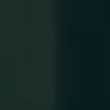
21
8
6
7
-3
Estatísticas H2H
APOSTA EM ABERTO
Palpite principal
Juventude para vencer
JUVENTUDE
-
CRUZEIRO
ODD ATUAL
2.15
APOSTAR
Ventmear Brasil S.A., CNPJ 52.868.380/0001-84, Portaria