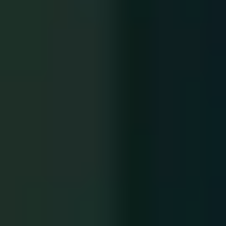
Melhores cassinos online
Links úteis
Quem somos
Jogo Responsável
Fale conosco
Casas Legalizadas
Jogos de cassino
Guia de Apostas
Palpites
Campeonatos
Casas Legalizadas
Jogos de cassino
Guia de Apostas
Palpites
Palpites Futebol
Palpites Campeonato Japonês
🇯🇵
Kashiwa Reysol vs. Kyoto Sanga FC