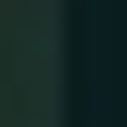
Sanga Palpite, Onde Assistir,
J-League (06/06)
José Bragança
70
palpites
Atualização
Tempo de leitura
4
min
Palpite em Destaque
O Sankyo Frontier Kashiwa Stadium abre suas portas neste
sábado (06/06/2026), às 06:00 (Brasília), para a partida
decisiva de volta dos playoffs da J-League 100 Year Vision
League. Valendo a definição do 15º e 16º lugares na
classificação geral, o Kashiwa Reysol entra em campo em