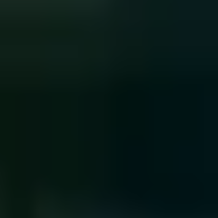
APOSTA EM ABERTO
Palpite principal
Kashiwa Reysol
KASHIWA REYSOL
-
KYOTO SANGA FC
para vencer
ODD ATUAL
2.00
APOSTAR
SPRBT Interactive Brasil Ltda., CNPJ 54.071.596/0001-40,
Portaria SPA/MF nº 2.090/2024
+18 | Ministério da Fazenda
adverte: Aposta não é investimento
Quem vai ganhar?
KASHIWA REYSOL