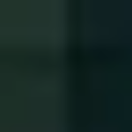
Diário de apostas
Palpites de hoje
Promoções
Campeonatos
Guia de Apostas
Casas de apostas legalizadas
Como apostar
Podcasts
Vídeos
Blog
Cassino
Jogos populares
Melhores cassinos online
Links úteis
Quem somos
Jogo Responsável
Fale conosco