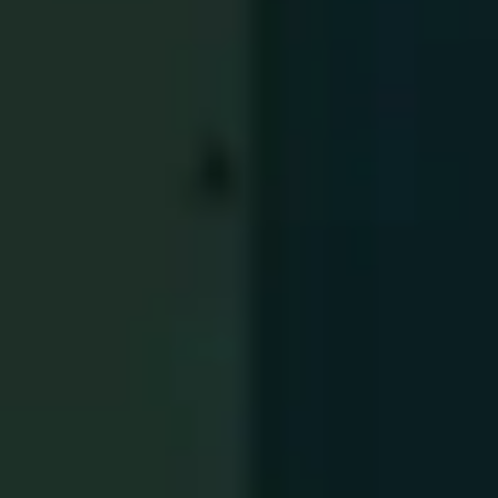
Diário de apostas
Palpites de hoje
Promoções
Campeonatos
Guia de Apostas
Casas de apostas legalizadas
Como apostar
Podcasts
Vídeos
Blog
Cassino
Jogos populares