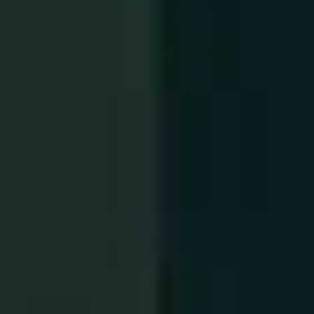
Melhores cassinos online
Links úteis
Quem somos
Jogo Responsável
Fale conosco
Casas Legalizadas
Jogos de cassino
Guia de Apostas
Palpites
Campeonatos
Casas Legalizadas
Jogos de cassino
Guia de Apostas
Palpites
Palpites Futebol
Palpites Premier League 🏴󠁧󠁢󠁥󠁮󠁧󠁿
Leicester City vs. Nottingham Forest