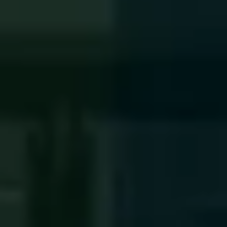
58
'
Harry Winks
60
'
Chris Wood
68
'
Stephy Mavididi
/
Jordan Ayew
68
'
Ricardo Pereira
/
Bilal El Khannous
72
'
Neco Williams
/
Elliot Anderson
72
'
Morato
/
Alex Moreno
74
'
Wilfred Ndidi
/
Boubakary Soumare
76
'
Ramon Sosa
/
Callum Hudson-Odoi
76
'
Jota Silva
/
Anthony Elanga