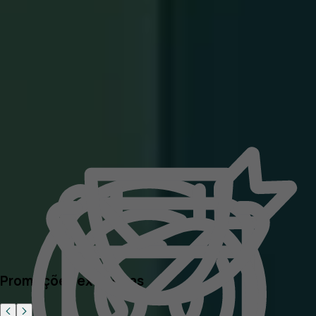
Premier League 🏴󠁧󠁢󠁥󠁮󠁧󠁿
Leicester City
1
X
3
Nottingham Forest
Promoções exclusivas