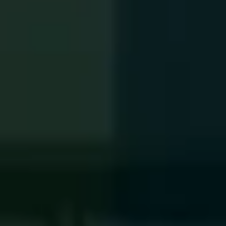
Malmö
Dinamo Zagreb
Primeiro tempo
8
'
Kenan Busuladzic
23
'
Dion Drena Beljo
46
'
Oscar Lewicki
Segundo tempo
61
'
Luka Stojkovic
/
Miha Zajc
61
'
Sandro Kulenovic
/
Dion Drena Beljo
69
'
Sead Haksabanovic
/
Adrian Skogmar