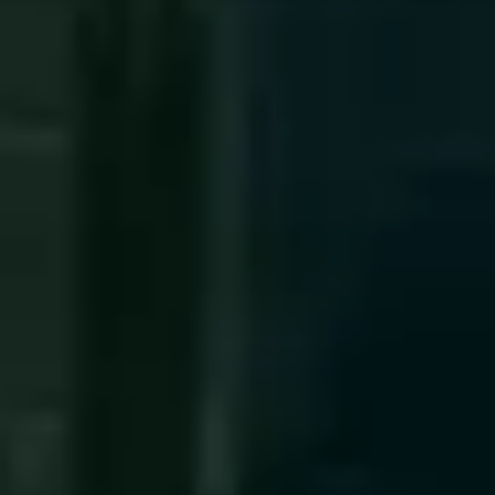
77
'
Monsef Bakrar
/
Mateo Lisica
77
'
Gabriel Vidovic
/
Dejan Ljubicic
82
'
Emmanuel Ekong
/
Taha Abdi Ali
82
'
Jens Stryger Larsen
/
Stefano Holmquist Vecchia
85
'
Cardoso Varela
/
Arber Hoxha
90
'
Sergi Dominguez
93
'
Oscar Lewicki
/
Andrej Djuric
96
'
Cardoso Varela
Palpites
Partidas