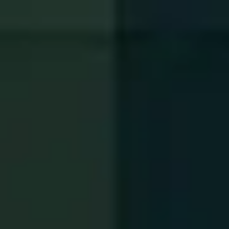
Diário de apostas
Palpites de hoje
Promoções
Campeonatos
Guia de Apostas
Casas de apostas legalizadas
Como apostar
Podcasts
Vídeos
Blog
Cassino
Jogos populares
Melhores cassinos online
Links úteis
Quem somos
Jogo Responsável
Fale conosco