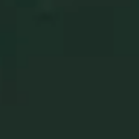
Diário de apostas
Palpites de hoje
Promoções
Campeonatos
Guia de Apostas
Casas de apostas legalizadas
Como apostar
Podcasts
Vídeos
Blog
Cassino
Jogos populares