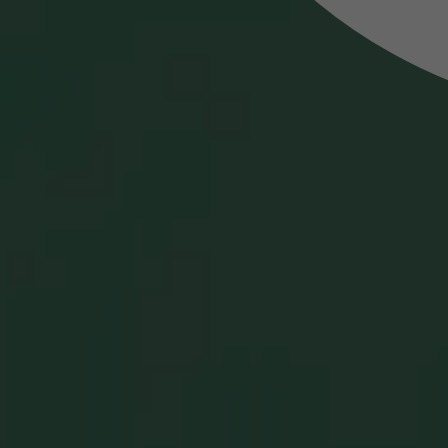
O aposta10 promove o
Jogo Responsável
. Proibido para me
📺 Onde assistir
O jogo entre Monaco e Reims será transmitido pela CazéTV, a 
⚽ Monaco
O sinal de alerta está ligado no Monaco. O time caiu de rendi
suficiente para dar tranquilidade aos comandados de Adi Hutt
🥅 Média de Gols do Monaco
O Monaco aparece com o desempenho de 45 gols marcados e
⚽ Reims