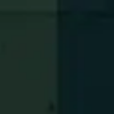
Diário de apostas
Palpites de hoje
Promoções
Campeonatos
Guia de Apostas
Casas de apostas legalizadas
Como apostar
Podcasts
Vídeos
Blog
Cassino
Jogos populares
Melhores cassinos online
Links úteis
Quem somos
Jogo Responsável
Fale conosco