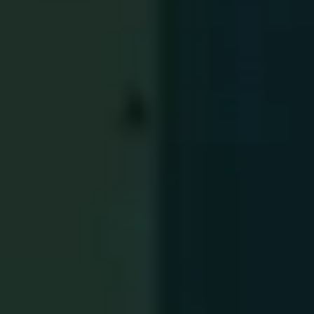
Diário de apostas
Palpites de hoje
Promoções
Campeonatos
Guia de Apostas
Casas de apostas legalizadas
Como apostar
Podcasts
Vídeos
Blog
Cassino
Jogos populares