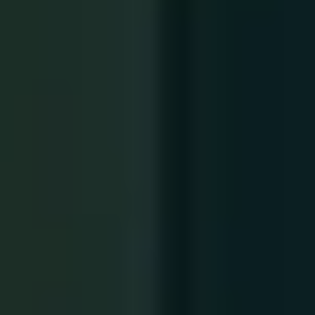
nosso palpite para esta partida!
Onde assistir Newcastle x Fulham
ESPN
Disney +
Newcastle
O Newcastle ocupa a 5ª colocação na Premier League. Na
última rodada, a equipe venceu, por 3x1, o Southampton.
Nas últimas 5 rodadas, o Newcastle obteve a seguinte