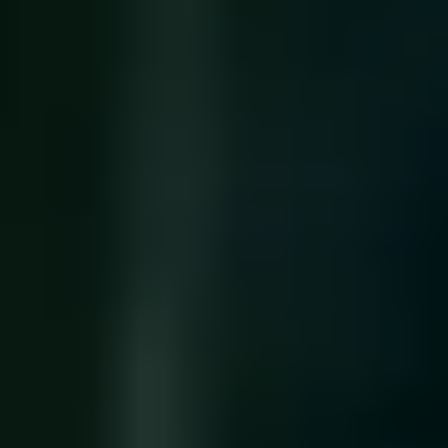
nº 250/2025
+18 | Ministério da Fazenda adverte: Aposta não é
investimento
Jogue com responsabilidade.
Apostas não são meio de enriquecimento e podem levar à
perda de dinheiro. O jogo pode causar dependência: saiba
quando parar! Defina seus limites antes de começar.
Sobre o tipster
Matheus Marangon
Dicas sobre futebol inglês.
Confira meu desempenho no último mês:
0
Palpites criados