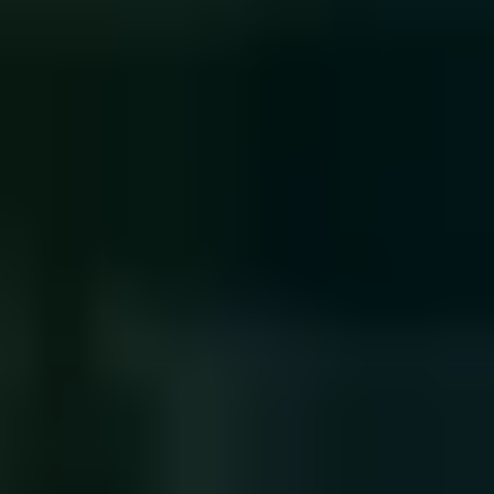
APOSTAR
HS do Brasil Ltda., CNPJ 47.123.407/0001-70, Portaria SPA/MF
nº 250/2025
+18 | Ministério da Fazenda adverte: Aposta não é
investimento
Quem vai ganhar?
NEWCASTLE UNITED
01/02, 12:00
PREMIER LEAGUE 🏴󠁧󠁢󠁥󠁮󠁧󠁿
X
FULHAM
0.00
X
0.00
0.00