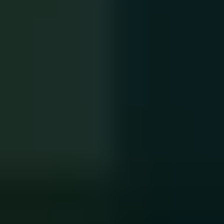
0
17
Newcastle United
0
0
0
0
0
0
Estatísticas H2H
APOSTA EM ABERTO
Palpite principal
Newcastle United -1.0
NEWCASTLE UNITED
-
FULHAM
ODD ATUAL
2.20